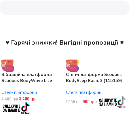
♥ Гарячі знижки! Вигідні пропозиції ♥
-23%
-10%
NEW
NEW
Вібраційна платформа
Степ-платформа Scoopes
Scoopes BodyWave Lite
BodyStep Basic 3 (115159)
115074 150W, Bluetooth
регульована, до 120 кг, 3
Степ- платформи
Степ- платформи
рівні
3 400
грн
4 400
грн
900
грн
1 000
грн