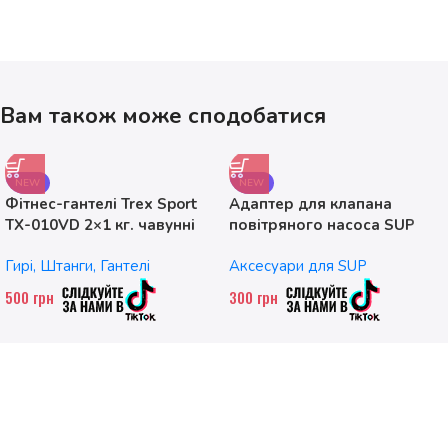
Вам також може сподобатися
NEW
NEW
Фітнес-гантелі Trex Sport
Адаптер для клапана
TX-010VD 2×1 кг. чавунні
повітряного насоса SUP
без насадок
Гирі, Штанги, Гантелі
Аксесуари для SUP
500
грн
300
грн