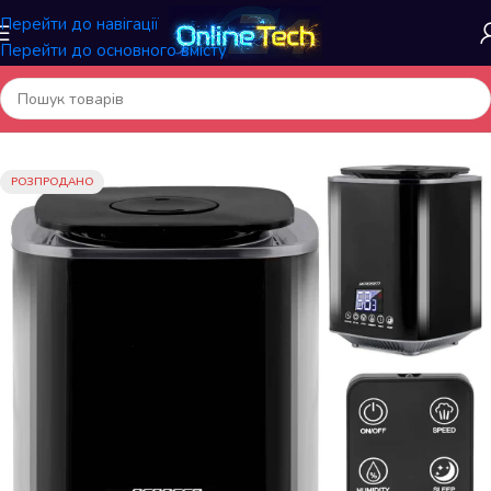
Перейти до навігації
Перейти до основного вмісту
Головна
/
Побутова техніка
/
Осушувачі та зволожувачі повітря
РОЗПРОДАНО