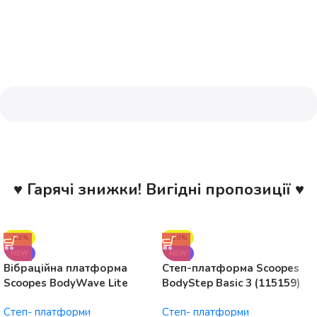
♥ Гарячі знижки! Вигідні пропозиції ♥
-23%
-20%
NEW
NEW
Вібраційна платформа
Степ-платформа Scoopes
Scoopes BodyWave Lite
BodyStep Basic 3 (115159)
115074 150W, Bluetooth
регульована, до 120 кг, 3
Степ- платформи
Степ- платформи
рівні