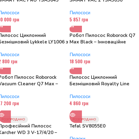
SMART VAC PRO TSA5045
SMART VAC 2 TSA5050
Пилососи
Пилососи
10 000
грн
5 857
грн
Пилосос Циклонний
Робот Пилосос Roborock Q7
Безмішковий Lykkele LY1006 з
Max Black – Інноваційне
Турбощіткою 4000W – Супер
Рішення для Чистоти Вашого
Пилососи
Пилососи
Потужний і Ефективний
Дому
2 800
грн
18 500
грн
Робот Пилосос Roborock
Пилосос Циклонний
Vacuum Cleaner Q7 Max –
Безмішковий Royalty Line
Розумне Прибирання з
1400Вт – Потужне та Зручне
Пилососи
Пилососи
Високою Потужністю
Чищення
17 200
грн
4 860
грн
РОЗПРОДАНО
РОЗПРОДАНО
Професійний Пилосос
Tefal SV8055E0
Karcher WD 3 V-17/4/20 –
Праски