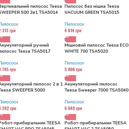
Вертикальний пилосос Teesa
Пилосос без мішка Teesa
SWEEPER 500 2в1 TSA5014
VACUUM GREEN TSA5015
Пилососи
Пилососи
2 313
грн
4 014
грн
Акумуляторний ручний
Мішковий пилосос Teesa ECO
пилосос Teesa TSA5017
WHITE 700 TSA5020
Пилососи
Пилососи
3 745
грн
5 006
грн
Акумуляторний пилосос 2 в 1
Акумуляторний пилосос
Teesa SWEEPER 5000
Teesa Sweeper 7000 TSA5040
TSA5025
Пилососи
Пилососи
6 282
грн
6 849
грн
Робот-прибиральник TEESA
Робот-прибиральник TEESA