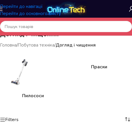
Перейти до навігації
Перейти до основного вмісту
Догляд і чищення
Головна
/
Побутова техніка
/
Догляд і чищення
Праски
Пилососи
Filters
«OnlineTech» – продаж товарів у роздріб і оптом