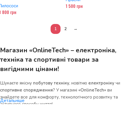
Потужне та Універсальне
1 500
грн
Пилососи
Прибирання
3 800
грн
1
2
→
Магазин «OnlineTech» – електроніка,
техніка та спортивні товари за
вигідними цінами!
Шукаєте якісну
побутову техніку
, новітню
електроніку
чи
спортивне спорядження
? У магазині
«OnlineTech»
ви
знайдете все для комфорту, технологічного розвитку та
Детальніше
активного способу життя!
Чому варто обрати нас?