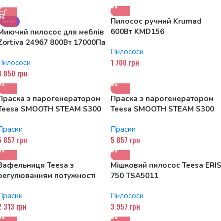
Пилосос ручний Krumad
NEW
600Вт KMD156
Миючий пилосос для меблів
Zortiva 24967 800Вт 17000Па
Пилососи
1 700
грн
Пилососи
3 850
грн
Праска з парогенератором
Праска з парогенератором
Teesa SMOOTH STEAM S300
Teesa SMOOTH STEAM S300
TSA2030
TSA2030
Праски
Праски
5 857
грн
5 857
грн
Вафельниця Teesa з
Мішковий пилосос Teesa ERI
регулюванням потужності
750 TSA5011
TSA3236
Праски
Пилососи
2 313
грн
3 957
грн