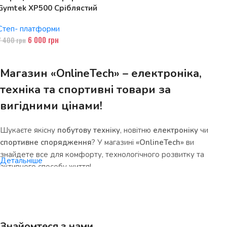
Gymtek XP500 Сріблястий
Степ- платформи
6 000
грн
7 400
грн
Магазин «OnlineTech» – електроніка,
техніка та спортивні товари за
вигідними цінами!
Шукаєте якісну
побутову техніку
, новітню
електроніку
чи
спортивне спорядження
? У магазині
«OnlineTech»
ви
знайдете все для комфорту, технологічного розвитку та
Детальніше
активного способу життя!
Чому варто обрати нас?
•
Величезний асортимент
– смартфони, ноутбуки, кухонна
Знайомтеся з нами
техніка, смарт-гаджети, фітнес-обладнання та товари для