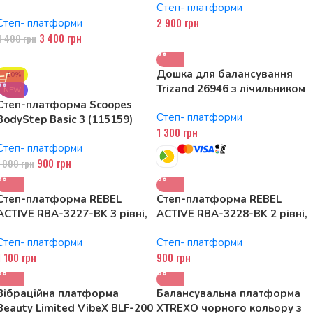
Степ- платформи
115074 150W, Bluetooth
2 900
грн
Степ- платформи
3 400
грн
4 400
грн
Дошка для балансування
-10%
Trizand 26946 з лічильником
NEW
часу
Степ-платформа Scoopes
Степ- платформи
BodyStep Basic 3 (115159)
1 300
грн
регульована, до 120 кг, 3
Степ- платформи
рівні
900
грн
1 000
грн
Степ-платформа REBEL
Степ-платформа REBEL
ACTIVE RBA-3227-BK 3 рівні,
ACTIVE RBA-3228-BK 2 рівні,
68 см, чорний
68 см, чорний
Степ- платформи
Степ- платформи
1 100
грн
900
грн
Вібраційна платформа
Балансувальна платформа
Beauty Limited VibeX BLF-200
XTREXO чорного кольору з