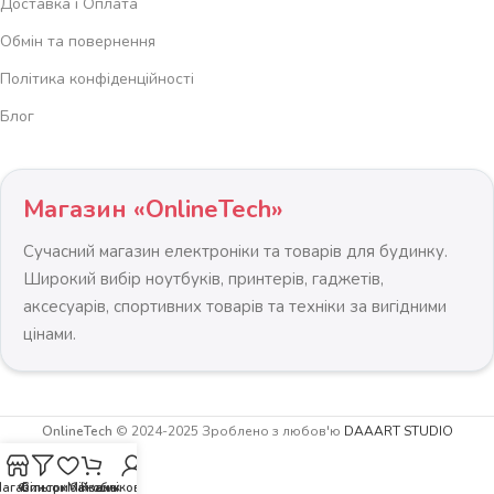
Доставка і Оплата
Обмін та повернення
Політика конфіденційності
Блог
Магазин «OnlineTech»
Сучасний магазин електроніки та товарів для будинку.
Широкий вибір ноутбуків, принтерів, гаджетів,
аксесуарів, спортивних товарів та техніки за вигідними
цінами.
OnlineTech
© 2024-2025 Зроблено з любов'ю
DAAART STUDIO
агазин
Фільтри
Список бажань
Мій обліковий запис
Кошик