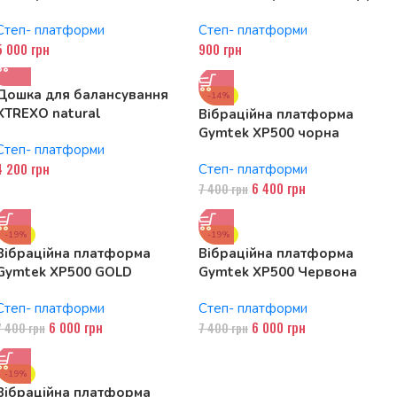
антиковзким покриттям
Степ- платформи
Степ- платформи
5 000
грн
900
грн
Дошка для балансування
-14%
XTREXO natural
Вібраційна платформа
Gymtek XP500 чорна
Степ- платформи
4 200
грн
Степ- платформи
6 400
грн
7 400
грн
-19%
-19%
Вібраційна платформа
Вібраційна платформа
Gymtek XP500 GOLD
Gymtek XP500 Червона
Степ- платформи
Степ- платформи
6 000
грн
6 000
грн
7 400
грн
7 400
грн
-19%
Вібраційна платформа