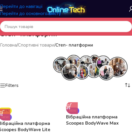
Перейти до навігації
Перейти до основного вмісту
Степ- платформи
Головна
/
Спортивні товари
/
Степ- платформи
Filters
«OnlineTech» – продаж товарів у роздріб і оптом
-23%
NEW
Вібраційна платформа
NEW
Scoopes BodyWave Max
Вібраційна платформа
115049, до 150 кг
Scoopes BodyWave Lite