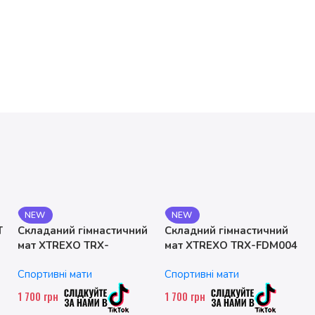
NEW
NEW
T
Складаний гімнастичний
Складний гімнастичний
мат XTREXO TRX-
мат XTREXO TRX-FDM004
FLD001-BL
Спортивні мати
Спортивні мати
1 700
грн
1 700
грн