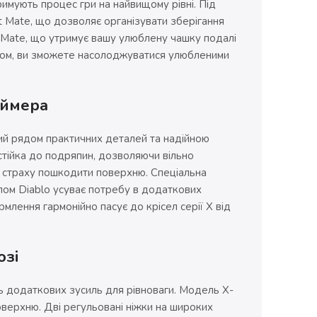
римують процес гри на найвищому рівні. Під
 Mate, що дозволяє організувати зберігання
 Mate, що утримує вашу улюблену чашку подалі
чином, ви зможете насолоджуватися улюбленими
еймера
ий рядом практичних деталей та надійною
стійка до подряпин, дозволяючи вільно
ез страху пошкодити поверхню. Спеціальна
пом Diablo усуває потребу в додаткових
лення гармонійно пасує до крісел серії X від
озі
 додаткових зусиль для рівноваги. Модель X-
поверхню. Дві регульовані ніжки на широких