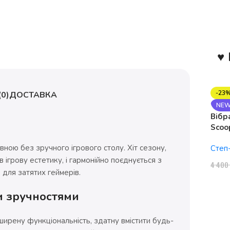
♥ 
-23
0)
ДОСТАВКА
NE
Вібр
Scoo
1150
вною без зручного ігрового столу. Хіт сезону,
Степ
 ігрову естетику, і гармонійно поєднується з
4 40
 для затятих геймерів.
и зручностями
зширену функціональність, здатну вмістити будь-