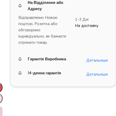
На Відділення або
Адресу
Відправляємо Новою
1-3 Дні
поштою, Розетка або
На доставку
обговоримо
індивідуально, як бажаєте
6
отримати товар.
Гарантія Виробника
Детальніше
14-денна гарантія
Детальніше
ДРАЙВ на повну!