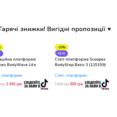
Гарячі знижки! Вигідні пропозиції ♥
%
-20%
W
NEW
аційна платформа
Степ-платформа Scoopes
pes BodyWave Lite
BodyStep Basic 3 (115159)
74 150W, Bluetooth
регульована, до 120 кг, 3
- платформи
Степ- платформи
рівні
3 400
грн
800
грн
0
грн
1 000
грн