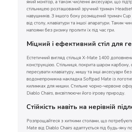
який монітор, а також численні аксесуари, що підт
стільницею розташований зручний тримач Headset
навушників. З іншого боку розміщений тримач Cup
від столу, клавіатури та іншої апаратури. Таким 
напоями без ризику пролити їх під час гри.
Міцний і ефективний стіл для г
Естетичний вигляд стільця X-Mate 1400 доповнен
конструкцією. Стільниця, покрита шаром карбону, 
пересувати клавіатуру, мишу та інші аксесуари б
водонепроникна накладка Softpad Mate із логоти
килимках для мишки. Стильне чорно-червоне оформ
Diablo Chairs, висвітлюючи його ігрову природу.
Стійкість навіть на нерівній підл
Розпрощайтеся з хиткими столами, що потребують
Mate від Diablo Chairs адаптується під будь-яку 