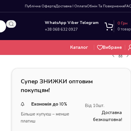
Публічна Оферта
Доставка І Оплата
Обмін Та Повернення
FA
WhatsApp Viber Telegram
0
Грн
0
товар
+38 068 632 0927
Каталог
Вибране
Супер ЗНИЖКИ оптовим
покупцям!
Економія до 10%
Від 10шт.
Доставка
Більше купуєш – менше
безкоштовна!
платиш