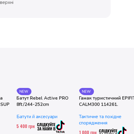
оверхні
NEW
NEW
на
Батут Rebel Active PRO
Гамак туристичний EPIFI
 SUP
8ft/244-252cm
CALM300 114261.
двомісний. до 200 кг
Батути й аксесуари
Тактичне та похідне
спорядження
5 400
грн
1 000
грн