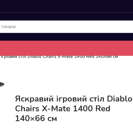
ігровий стіл Diablo Chairs X-Mate 1400 Red 140×66 см
До 15кг доставка РОЗЕТКА за 129грн!
Яскравий ігровий стіл Diablo
Chairs X-Mate 1400 Red
140×66 см