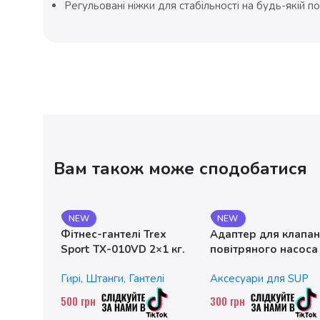
Регульовані ніжки для стабільності на будь-якій п
Вам також може сподобатися
NEW
NEW
Фітнес-гантелі Trex
Адаптер для клапа
Sport TX-010VD 2×1 кг.
повітряного насоса
чавунні
без насадок
Гирі, Штанги, Гантелі
Аксесуари для SUP
500
грн
300
грн