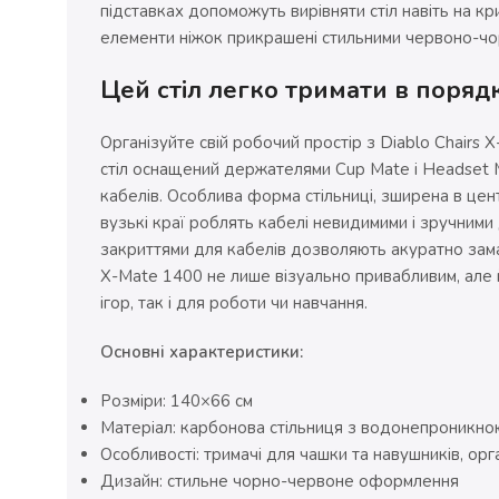
підставках допоможуть вирівняти стіл навіть на кри
елементи ніжок прикрашені стильними червоно-чо
Цей стіл легко тримати в поряд
Організуйте свій робочий простір з Diablo Chairs
стіл оснащений держателями Cup Mate і Headset 
кабелів. Особлива форма стільниці, зширена в цен
вузькі краї роблять кабелі невидимими і зручними
закриттями для кабелів дозволяють акуратно замас
X-Mate 1400 не лише візуально привабливим, але 
ігор, так і для роботи чи навчання.
Основні характеристики:
Розміри: 140×66 см
Матеріал: карбонова стільниця з водонепроникн
Особливості: тримачі для чашки та навушників, ор
Дизайн: стильне чорно-червоне оформлення