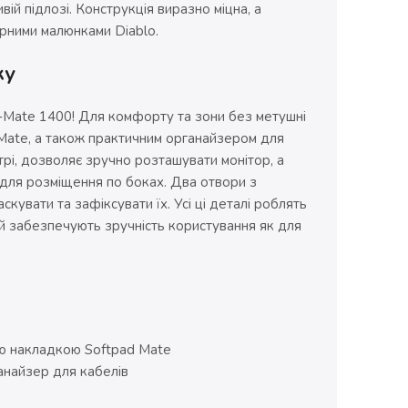
вій підлозі. Конструкція виразно міцна, а
рними малюнками Diablo.
ку
 X-Mate 1400! Для комфорту та зони без метушні
Mate, а також практичним органайзером для
трі, дозволяє зручно розташувати монітор, а
 для розміщення по боках. Два отвори з
кувати та зафіксувати їх. Усі ці деталі роблять
й забезпечують зручність користування як для
ою накладкою Softpad Mate
ганайзер для кабелів