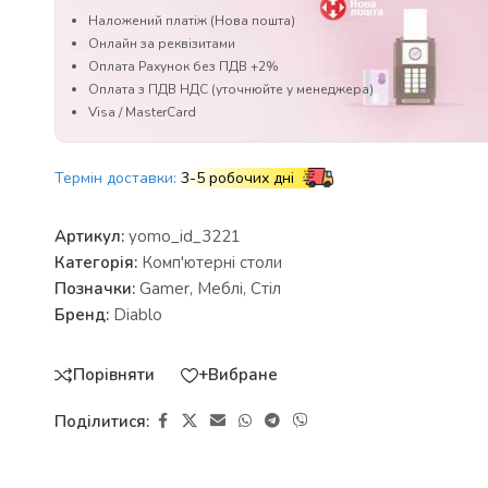
Наложений платіж (Нова пошта)
Онлайн за реквізитами
Оплата Рахунок без ПДВ +2%
Оплата з ПДВ НДС (уточнюйте у менеджера)
Visa / MasterCard
Термін доставки:
3-5 робочих дні
Артикул:
yomo_id_3221
Категорія:
Комп'ютерні столи
Позначки:
Gamer
,
Меблі
,
Стіл
Бренд:
Diablo
Порівняти
+Вибране
Поділитися: