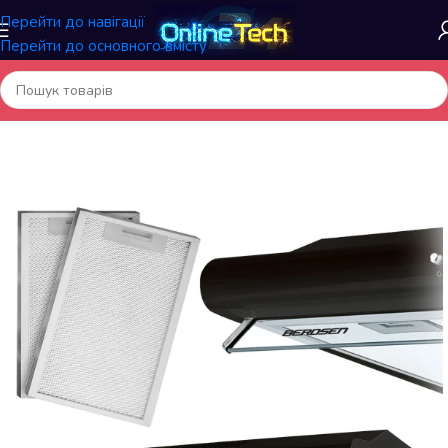
Перейти до навігації
Перейти до основного вмісту
Головна
/
Побутова техніка
/
Техніка для кухні
/
Кухонні витяжки