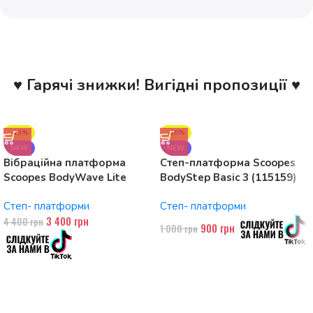
♥ Гарячі знижки! Вигідні пропозиції ♥
-23%
-10%
NEW
NEW
Вібраційна платформа
Степ-платформа Scoopes
Scoopes BodyWave Lite
BodyStep Basic 3 (115159)
115074 150W, Bluetooth
регульована, до 120 кг, 3
Степ- платформи
Степ- платформи
рівні
3 400
грн
4 400
грн
900
грн
1 000
грн