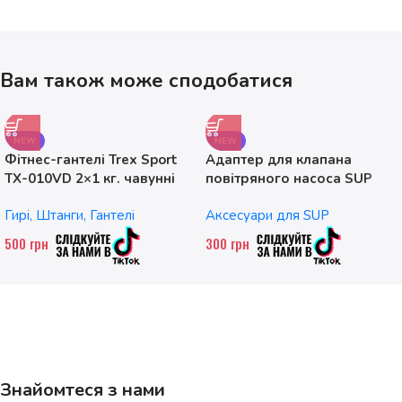
Вам також може сподобатися
NEW
NEW
Фітнес-гантелі Trex Sport
Адаптер для клапана
TX-010VD 2×1 кг. чавунні
повітряного насоса SUP
без насадок
Гирі, Штанги, Гантелі
Аксесуари для SUP
500
грн
300
грн
Знайомтеся з нами