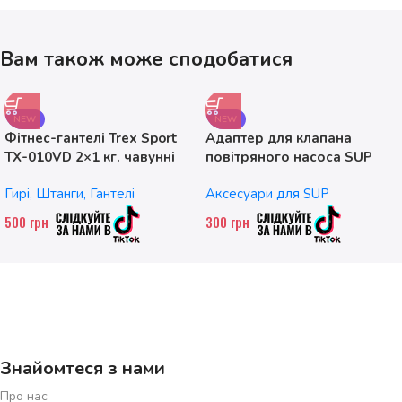
Вам також може сподобатися
NEW
NEW
Фітнес-гантелі Trex Sport
Адаптер для клапана
TX-010VD 2×1 кг. чавунні
повітряного насоса SUP
без насадок
Гирі, Штанги, Гантелі
Аксесуари для SUP
500
грн
300
грн
Знайомтеся з нами
Про нас