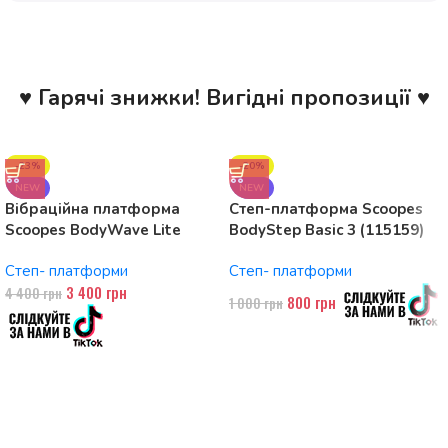
♥ Гарячі знижки! Вигідні пропозиції ♥
-23%
-20%
NEW
NEW
Вібраційна платформа
Степ-платформа Scoopes
Scoopes BodyWave Lite
BodyStep Basic 3 (115159)
115074 150W, Bluetooth
регульована, до 120 кг, 3
Степ- платформи
Степ- платформи
рівні
3 400
грн
4 400
грн
800
грн
1 000
грн