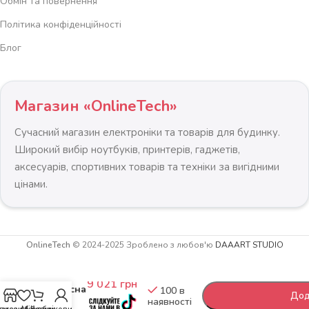
Обмін та повернення
Політика конфіденційності
Блог
Магазин «OnlineTech»
Сучасний магазин електроніки та товарів для будинку.
Широкий вибір ноутбуків, принтерів, гаджетів,
аксесуарів, спортивних товарів та техніки за вигідними
цінами.
OnlineTech
© 2024-2025 Зроблено з любов'ю
DAAART STUDIO
Витяжка
-
+
кухонна
9 021
грн
підвісна
100 в
Дод
наявності
35 см