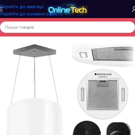
Перейти до навігації
Перейти до основного вмісту
Головна
/
Побутова техніка
/
Техніка для кухні
/
Кухонні витяжки