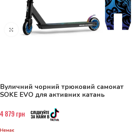
Натисніть, щоб збільшити
До 15кг доставка РОЗЕТКА за 129грн!
Вуличний чорний трюковий самокат
SOKE EVO для активних катань
4 879
грн
Немає