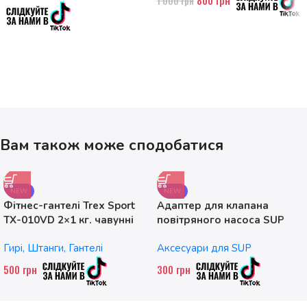
1 000
грн
Вам також може сподобатися
NEW
NEW
Фітнес-гантелі Trex Sport
Адаптер для клапана
TX-010VD 2×1 кг. чавунні
повітряного насоса SUP
без насадок
Гирі, Штанги, Гантелі
Аксесуари для SUP
500
грн
300
грн