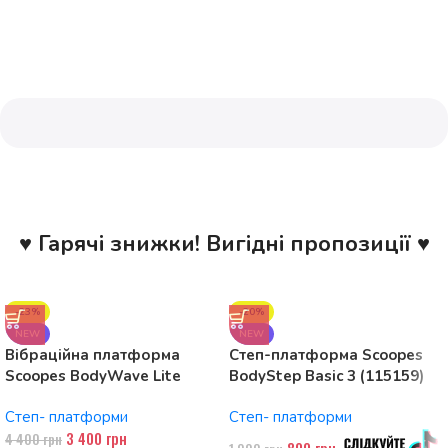
♥ Гарячі знижки! Вигідні пропозиції ♥
-23%
-20%
NEW
NEW
Вібраційна платформа
Степ-платформа Scoopes
Scoopes BodyWave Lite
BodyStep Basic 3 (115159)
115074 150W, Bluetooth
регульована, до 120 кг, 3
Степ- платформи
Степ- платформи
рівні
3 400
грн
4 400
грн
800
грн