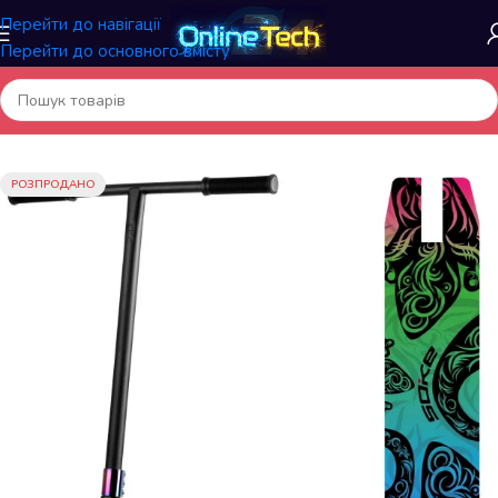
Перейти до навігації
Перейти до основного вмісту
Головна
/
Спортивні товари
/
Самокати і Скейтборди, аксесуари
РОЗПРОДАНО