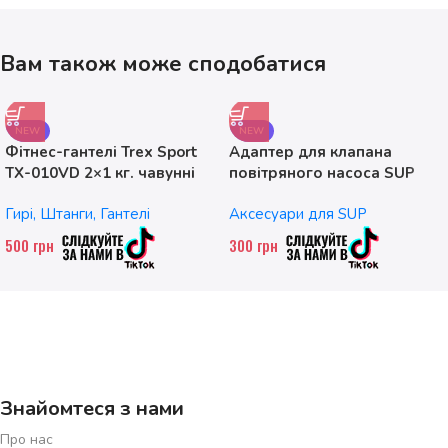
Вам також може сподобатися
NEW
NEW
Фітнес-гантелі Trex Sport
Адаптер для клапана
TX-010VD 2×1 кг. чавунні
повітряного насоса SUP
без насадок
Гирі, Штанги, Гантелі
Аксесуари для SUP
500
грн
300
грн
Знайомтеся з нами
Про нас