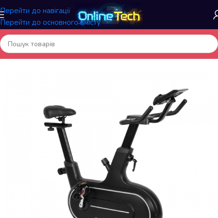
Перейти до навігації
Перейти до основного вмісту
Головна
/
Спортивні товари
/
Велотренажери