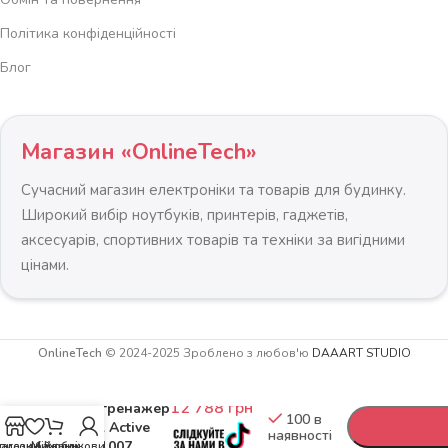
Політика конфіденційності
Блог
Магазин «OnlineTech»
Сучасний магазин електроніки та товарів для будинку.
Широкий вибір ноутбуків, принтерів, гаджетів,
аксесуарів, спортивних товарів та техніки за вигідними
цінами.
OnlineTech
© 2024-2025 Зроблено з любов'ю
DAAART STUDIO
-
+
12 788
грн
Велотренажер
100 в
Rebel Active
наявності
RBA-1007
агазин
писок бажань
Мій обліковий запис
Кошик