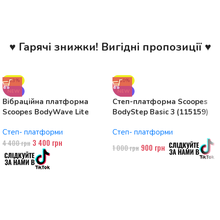
♥ Гарячі знижки! Вигідні пропозиції ♥
-23%
-10%
NEW
NEW
Вібраційна платформа
Степ-платформа Scoopes
Scoopes BodyWave Lite
BodyStep Basic 3 (115159)
115074 150W, Bluetooth
регульована, до 120 кг, 3
Степ- платформи
Степ- платформи
рівні
3 400
грн
4 400
грн
900
грн
1 000
грн