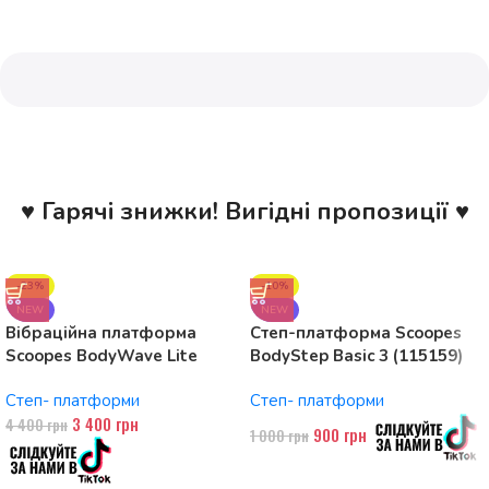
♥ Гарячі знижки! Вигідні пропозиції ♥
-23%
-10%
NEW
NEW
Вібраційна платформа
Степ-платформа Scoopes
Scoopes BodyWave Lite
BodyStep Basic 3 (115159)
115074 150W, Bluetooth
регульована, до 120 кг, 3
Степ- платформи
Степ- платформи
рівні
3 400
грн
4 400
грн
900
грн
1 000
грн