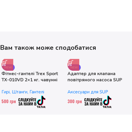
Вам також може сподобатися
NEW
NEW
Фітнес-гантелі Trex Sport
Адаптер для клапана
TX-010VD 2×1 кг. чавунні
повітряного насоса SUP
без насадок
Гирі, Штанги, Гантелі
Аксесуари для SUP
500
грн
300
грн