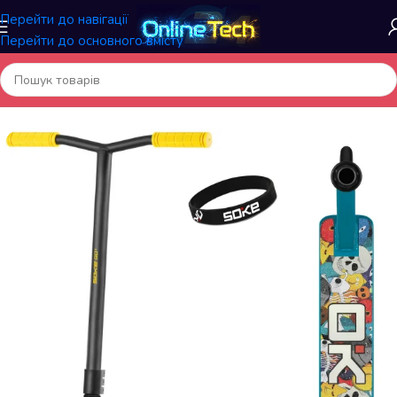
Перейти до навігації
Перейти до основного вмісту
Головна
/
Спортивні товари
/
Самокати і Скейтборди, аксесуари