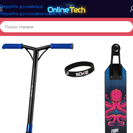
Перейти до навігації
Перейти до основного вмісту
Головна
/
Спортивні товари
/
Самокати і Скейтборди, аксесуари