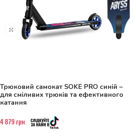
Натисніть, щоб збільшити
До 15кг доставка РОЗЕТКА за 129грн!
Трюковий самокат SOKE PRO синій –
для сміливих трюків та ефективного
катання
4 879
грн