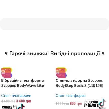
♥ Гарячі знижки! Вигідні пропозиції ♥
-23%
-10%
NEW
NEW
Вібраційна платформа
Степ-платформа Scoopes
Scoopes BodyWave Lite
BodyStep Basic 3 (115159)
115074 150W, Bluetooth
регульована, до 120 кг, 3
Степ- платформи
Степ- платформи
рівні
3 400
грн
4 400
грн
900
грн
1 000
грн