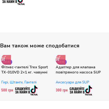
Вам також може сподобатися
NEW
NEW
Фітнес-гантелі Trex Sport
Адаптер для клапана
TX-010VD 2×1 кг. чавунні
повітряного насоса SUP
без насадок
Гирі, Штанги, Гантелі
Аксесуари для SUP
500
грн
300
грн