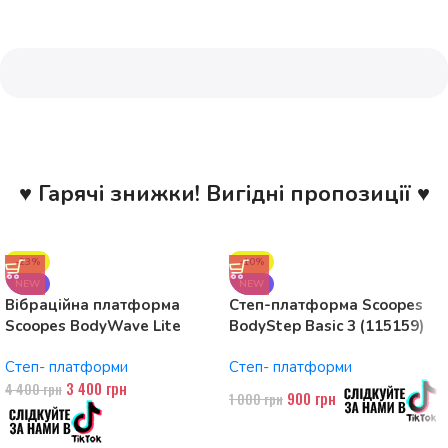
♥ Гарячі знижки! Вигідні пропозиції ♥
-23%
-10%
NEW
NEW
Вібраційна платформа
Степ-платформа Scoopes
Scoopes BodyWave Lite
BodyStep Basic 3 (115159)
115074 150W, Bluetooth
регульована, до 120 кг, 3
Степ- платформи
Степ- платформи
рівні
3 400
грн
4 400
грн
900
грн
1 000
грн