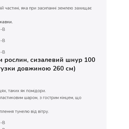
ій частині, яка при засипанні землею захищає
кавки.
 рослин, сизалевий шнур 100
отузки довжиною 260 см)
ях, таких як помідори.
 пластиковим шаром, з гострим кінцем, що
плення тунелю від вітру.