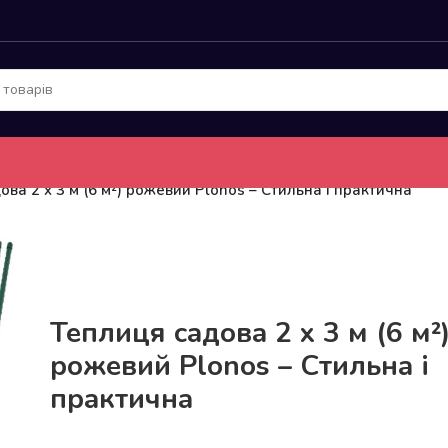
ова 2 x 3 м (6 м²) рожевий Plonos – Стильна і практична
До 15кг доставка РОЗЕТКА за 129грн!
Теплиця садова 2 x 3 м (6 м²
рожевий Plonos – Стильна і
практична