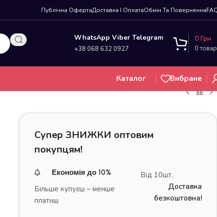
Публічна Оферта
Доставка І Оплата
Обмін Та Повернення
FA
WhatsApp Viber Telegram
0
Грн
0
товар
+38 068 632 0927
Каталог
Вибране
Супер ЗНИЖКИ оптовим
покупцям!
)
Економія до 10%
Від 10шт.
Доставка
Більше купуєш – менше
безкоштовна!
платиш