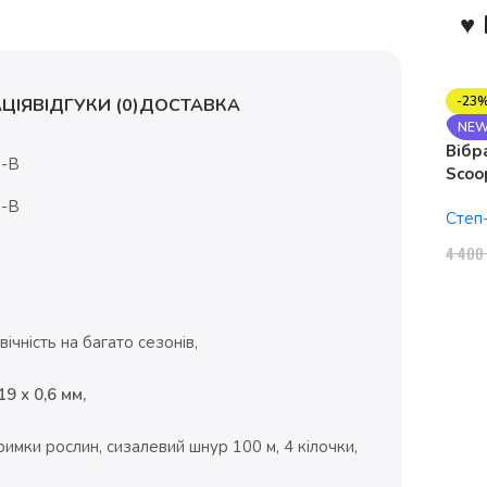
♥ 
-23
ЦІЯ
ВІДГУКИ (0)
ДОСТАВКА
NE
Вібр
Scoo
1150
Степ
4 40
ічність на багато сезонів,
9 х 0,6 мм,
имки рослин, сизалевий шнур 100 м, 4 кілочки,