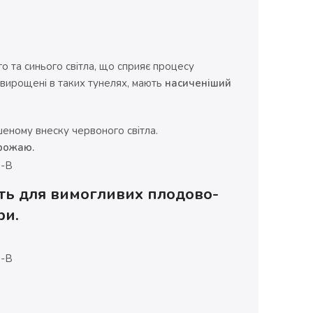
го та синього світла, що сприяє процесу
 вирощені в таких тунелях, мають
насиченіший
еному внеску червоного світла.
врожаю.
ить для вимогливих плодово-
ри.