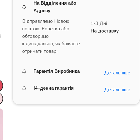
На Відділення або
Адресу
Відправляємо Новою
1-3 Дні
поштою, Розетка або
На доставку
обговоримо
і
індивідуально, як бажаєте
отримати товар.
Гарантія Виробника
Детальніше
14-денна гарантія
Детальніше
ДРАЙВ на повну!