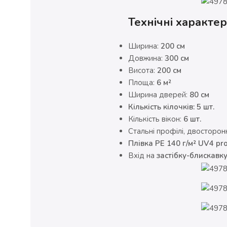
Технічні характе
Ширина:
200 см
Довжина:
300 см
Висота:
200 см
Площа:
6 м²
Ширина дверей:
80 см
Кількість кілочків: 5 шт.
Кількість вікон:
6 шт.
Стальні профілі, двосторо
Плівка PE 140 г/м² UV4 pr
Вхід на
застібку-блискавк