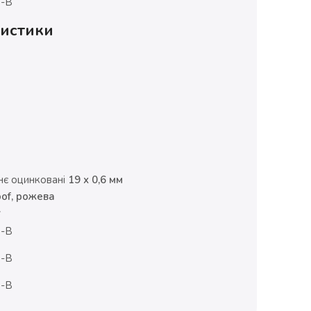
ристики
ннє оцинковані
19 х 0,6 мм
oof, рожева
у