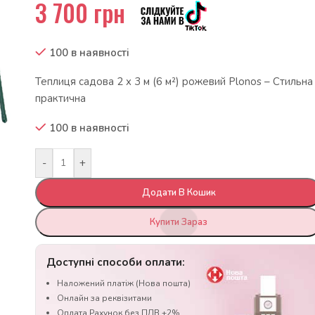
3 700
грн
100 в наявності
Теплиця садова 2 x 3 м (6 м²) рожевий Plonos – Стильна 
практична
100 в наявності
-
+
Додати В Кошик
Купити Зараз
Доступні способи оплати:
Наложений платіж (Нова пошта)
Онлайн за реквізитами
Оплата Рахунок без ПДВ +2%