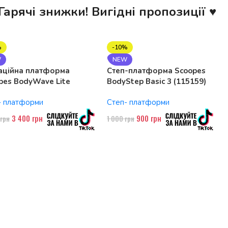
Гарячі знижки! Вигідні пропозиції ♥
%
-10%
W
NEW
аційна платформа
Степ-платформа Scoopes
pes BodyWave Lite
BodyStep Basic 3 (115159)
74 150W, Bluetooth
регульована, до 120 кг, 3
- платформи
Степ- платформи
рівні
3 400
грн
900
грн
0
грн
1 000
грн