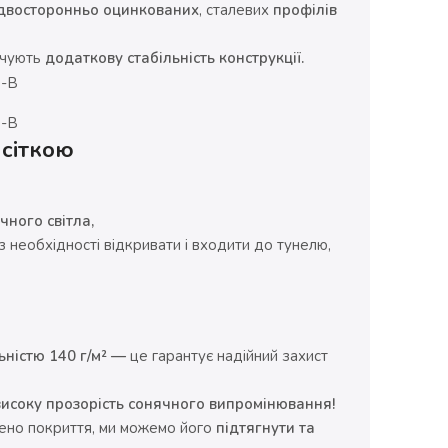
двосторонньо оцинкованих
, сталевих
профілів
печують
додаткову стабільність конструкції.
 сіткою
чного світла,
 необхідності відкривати і входити до тунелю,
ьністю 140 г/м² —
це гарантує надійний захист
 високу прозорість сонячного випромінювання!
лено покриття, ми можемо його
підтягнути та