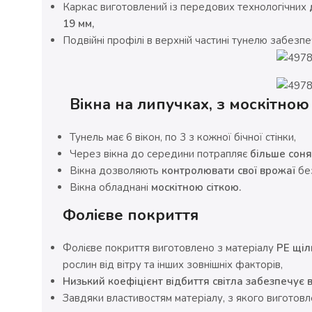
Каркас виготовлений із передових технологічних
19 мм,
Подвійні профілі в верхній частині тунелю забез
Вікна на липучках, з москітною
Тунель має 6 вікон, по 3 з кожної бічної стінки,
Через вікна до середини потрапляє
більше соня
Вікна дозволяють
контролювати свої врожаї
без
Вікна обладнані
москітною сіткою.
Фолієве покриття
Фолієве покриття виготовлено з матеріалу
PE щіл
рослин від вітру та інших зовнішніх факторів,
Низький коефіцієнт відбиття світла забезпечує
Завдяки властивостям матеріалу, з якого виготов