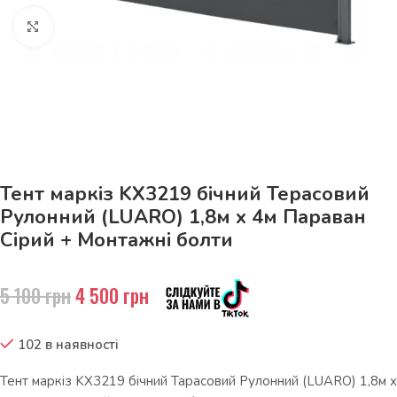
Натисніть, щоб збільшити
До 15кг доставка РОЗЕТКА за 129грн!
Тент маркіз KX3219 бічний Терасовий
Рулонний (LUARO) 1,8м х 4м Параван
Сірий + Монтажні болти
5 100
грн
4 500
грн
102 в наявності
Тент маркіз KX3219 бічний Тарасовий Рулонний (LUARO) 1,8м х