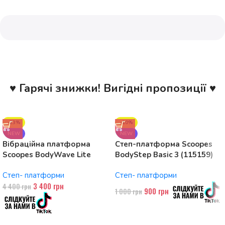
♥ Гарячі знижки! Вигідні пропозиції ♥
-23%
-10%
NEW
NEW
Вібраційна платформа
Степ-платформа Scoopes
Scoopes BodyWave Lite
BodyStep Basic 3 (115159)
115074 150W, Bluetooth
регульована, до 120 кг, 3
Степ- платформи
Степ- платформи
рівні
3 400
грн
4 400
грн
900
грн
1 000
грн