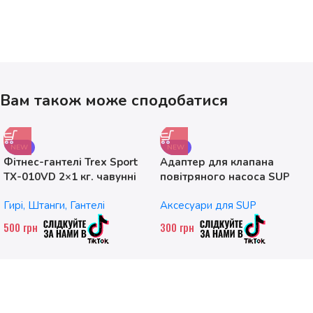
Вам також може сподобатися
NEW
NEW
Фітнес-гантелі Trex Sport
Адаптер для клапана
TX-010VD 2×1 кг. чавунні
повітряного насоса SUP
без насадок
Гирі, Штанги, Гантелі
Аксесуари для SUP
500
грн
300
грн