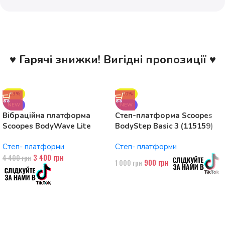
♥ Гарячі знижки! Вигідні пропозиції ♥
-23%
-10%
NEW
NEW
Вібраційна платформа
Степ-платформа Scoopes
Scoopes BodyWave Lite
BodyStep Basic 3 (115159)
115074 150W, Bluetooth
регульована, до 120 кг, 3
Степ- платформи
Степ- платформи
рівні
3 400
грн
4 400
грн
900
грн
1 000
грн