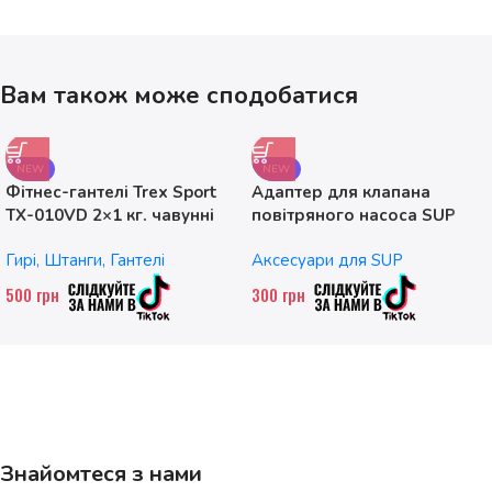
Вам також може сподобатися
NEW
NEW
Фітнес-гантелі Trex Sport
Адаптер для клапана
TX-010VD 2×1 кг. чавунні
повітряного насоса SUP
без насадок
Гирі, Штанги, Гантелі
Аксесуари для SUP
500
грн
300
грн
Знайомтеся з нами