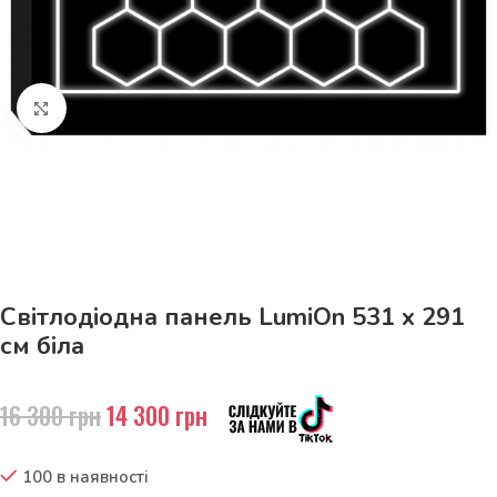
Натисніть, щоб збільшити
До 15кг доставка РОЗЕТКА за 129грн!
Світлодіодна панель LumiOn 531 x 291
см біла
16 300
грн
14 300
грн
100 в наявності