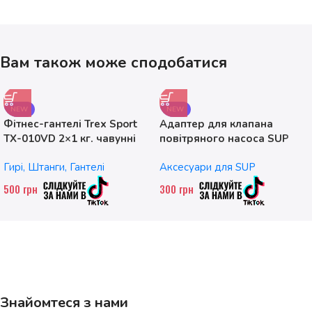
Вам також може сподобатися
NEW
NEW
Фітнес-гантелі Trex Sport
Адаптер для клапана
TX-010VD 2×1 кг. чавунні
повітряного насоса SUP
без насадок
Гирі, Штанги, Гантелі
Аксесуари для SUP
500
грн
300
грн
Знайомтеся з нами