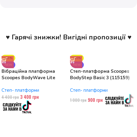
♥ Гарячі знижки! Вигідні пропозиції ♥
-23%
-10%
NEW
NEW
Вібраційна платформа
Степ-платформа Scoopes
Scoopes BodyWave Lite
BodyStep Basic 3 (115159)
115074 150W, Bluetooth
регульована, до 120 кг, 3
Степ- платформи
Степ- платформи
рівні
3 400
грн
4 400
грн
900
грн
1 000
грн