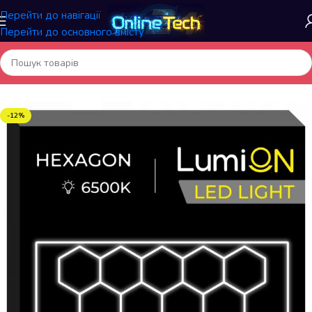
Перейти до навігації
Перейти до основного вмісту
Головна
/
Меблі та інтер'єр
/
Освітлення
-12%