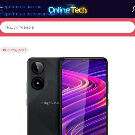
Перейти до навігації
Перейти до основного вмісту
Головна
/
Електроніка та гаджети
/
Мобільні телефони
РОЗПРОДАНО