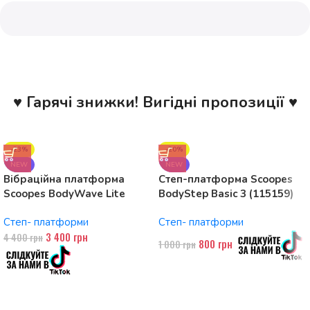
♥ Гарячі знижки! Вигідні пропозиції ♥
-23%
-20%
NEW
NEW
Вібраційна платформа
Степ-платформа Scoopes
Scoopes BodyWave Lite
BodyStep Basic 3 (115159)
115074 150W, Bluetooth
регульована, до 120 кг, 3
Степ- платформи
Степ- платформи
рівні
3 400
грн
4 400
грн
800
грн
1 000
грн