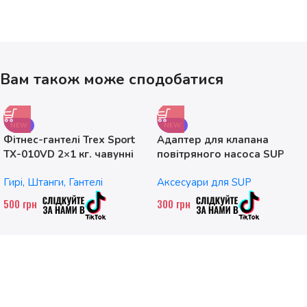
Вам також може сподобатися
NEW
NEW
Фітнес-гантелі Trex Sport
Адаптер для клапана
TX-010VD 2×1 кг. чавунні
повітряного насоса SUP
без насадок
Гирі, Штанги, Гантелі
Аксесуари для SUP
500
грн
300
грн