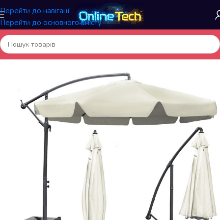
Перейти до навігації
Перейти до основного вмісту
Головна
/
Садові та вуличні товари
/
Садові та пляжні парасолі