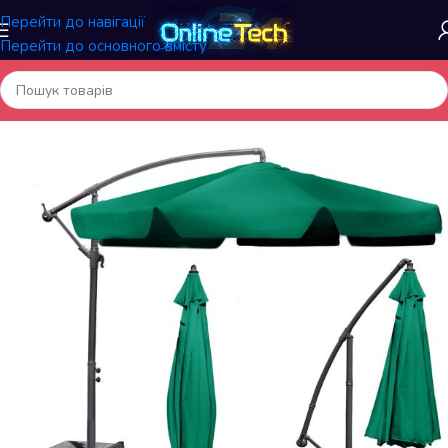
Перейти до навігації
Перейти до основного вмісту
Головна
/
Садові та вуличні товари
/
Садові та пляжні парасолі