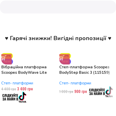
♥ Гарячі знижки! Вигідні пропозиції ♥
-23%
-10%
NEW
NEW
Вібраційна платформа
Степ-платформа Scoopes
Scoopes BodyWave Lite
BodyStep Basic 3 (115159)
115074 150W, Bluetooth
регульована, до 120 кг, 3
Степ- платформи
Степ- платформи
рівні
3 400
грн
4 400
грн
900
грн
1 000
грн