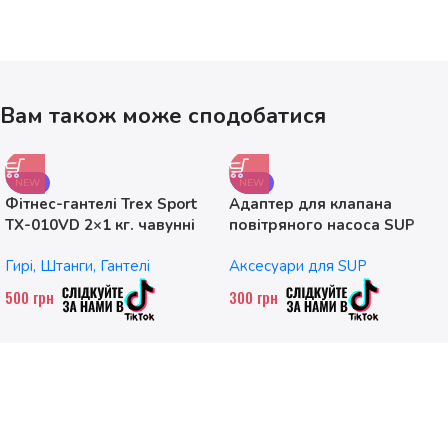
Вам також може сподобатися
NEW
NEW
Фітнес-гантелі Trex Sport
Адаптер для клапана
TX-010VD 2×1 кг. чавунні
повітряного насоса SUP
без насадок
Гирі, Штанги, Гантелі
Аксесуари для SUP
500
грн
300
грн