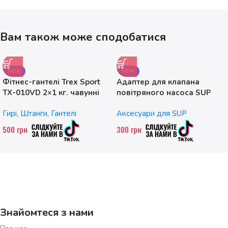
Вам також може сподобатися
NEW
NEW
Фітнес-гантелі Trex Sport
Адаптер для клапана
TX-010VD 2×1 кг. чавунні
повітряного насоса SUP
без насадок
Гирі, Штанги, Гантелі
Аксесуари для SUP
500
грн
300
грн
Знайомтеся з нами