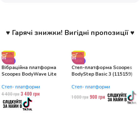
♥ Гарячі знижки! Вигідні пропозиції ♥
-23%
-10%
NEW
NEW
Вібраційна платформа
Степ-платформа Scoopes
Scoopes BodyWave Lite
BodyStep Basic 3 (115159)
115074 150W, Bluetooth
регульована, до 120 кг, 3
Степ- платформи
Степ- платформи
рівні
3 400
грн
4 400
грн
900
грн
1 000
грн