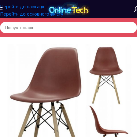
Перейти до навігації
Перейти до основного вмісту
Головна
/
Меблі та інтер'єр
/
Стільці для кухні