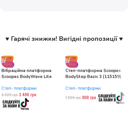
♥ Гарячі знижки! Вигідні пропозиції ♥
-23%
-10%
NEW
NEW
Вібраційна платформа
Степ-платформа Scoopes
Scoopes BodyWave Lite
BodyStep Basic 3 (115159)
115074 150W, Bluetooth
регульована, до 120 кг, 3
Степ- платформи
Степ- платформи
рівні
3 400
грн
4 400
грн
900
грн
1 000
грн