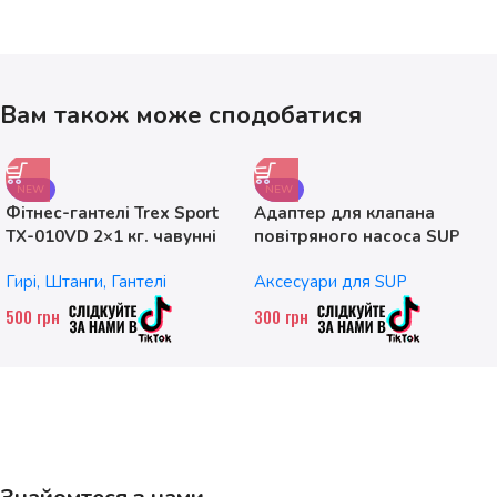
Вам також може сподобатися
NEW
NEW
Фітнес-гантелі Trex Sport
Адаптер для клапана
TX-010VD 2×1 кг. чавунні
повітряного насоса SUP
без насадок
Гирі, Штанги, Гантелі
Аксесуари для SUP
500
грн
300
грн