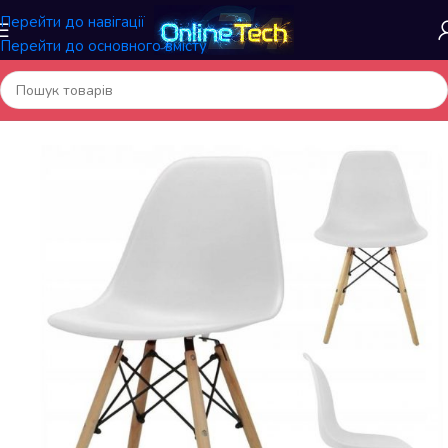
Перейти до навігації
Перейти до основного вмісту
Головна
/
Меблі та інтер'єр
/
Стільці для кухні