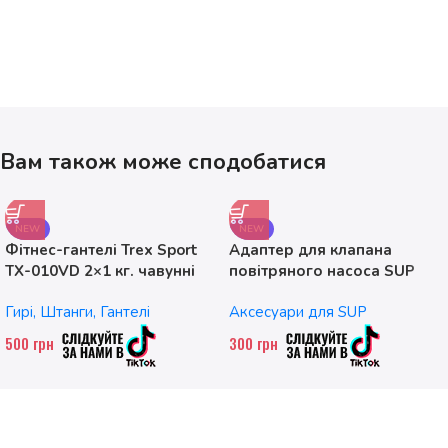
Вам також може сподобатися
NEW
NEW
Фітнес-гантелі Trex Sport
Адаптер для клапана
TX-010VD 2×1 кг. чавунні
повітряного насоса SUP
без насадок
Гирі, Штанги, Гантелі
Аксесуари для SUP
500
грн
300
грн