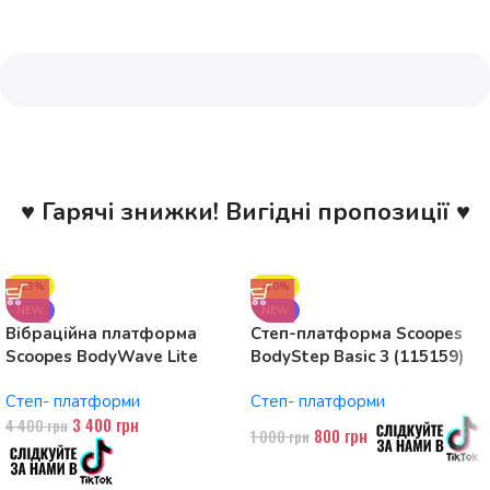
♥ Гарячі знижки! Вигідні пропозиції ♥
-23%
-20%
NEW
NEW
Вібраційна платформа
Степ-платформа Scoopes
Scoopes BodyWave Lite
BodyStep Basic 3 (115159)
115074 150W, Bluetooth
регульована, до 120 кг, 3
Степ- платформи
Степ- платформи
рівні
3 400
грн
4 400
грн
800
грн
1 000
грн