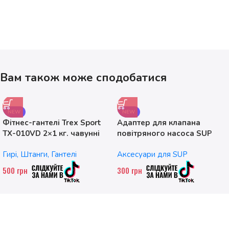
Вам також може сподобатися
NEW
NEW
Фітнес-гантелі Trex Sport
Адаптер для клапана
TX-010VD 2×1 кг. чавунні
повітряного насоса SUP
без насадок
Гирі, Штанги, Гантелі
Аксесуари для SUP
500
грн
300
грн