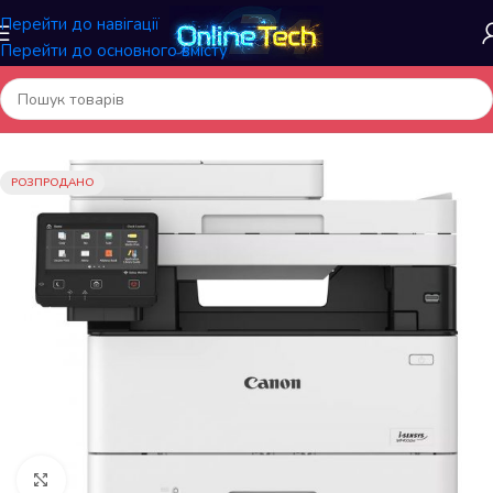
Перейти до навігації
Перейти до основного вмісту
Головна
/
Електроніка
/
БФП/Принтери
РОЗПРОДАНО
Натисніть, щоб збільшити