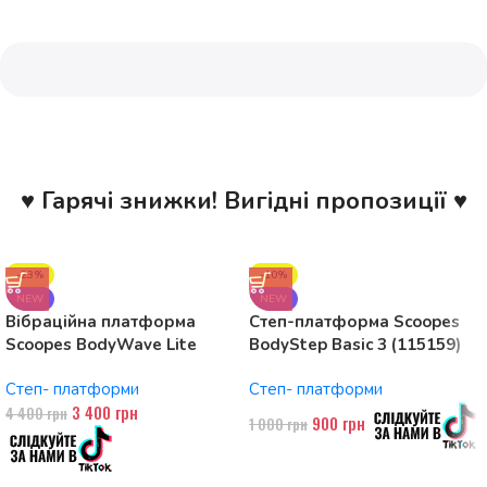
♥ Гарячі знижки! Вигідні пропозиції ♥
-23%
-10%
NEW
NEW
Вібраційна платформа
Степ-платформа Scoopes
Scoopes BodyWave Lite
BodyStep Basic 3 (115159)
115074 150W, Bluetooth
регульована, до 120 кг, 3
Степ- платформи
Степ- платформи
рівні
3 400
грн
4 400
грн
900
грн
1 000
грн