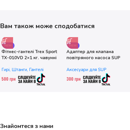
Вам також може сподобатися
NEW
NEW
Фітнес-гантелі Trex Sport
Адаптер для клапана
TX-010VD 2×1 кг. чавунні
повітряного насоса SUP
без насадок
Гирі, Штанги, Гантелі
Аксесуари для SUP
500
грн
300
грн
Знайомтеся з нами