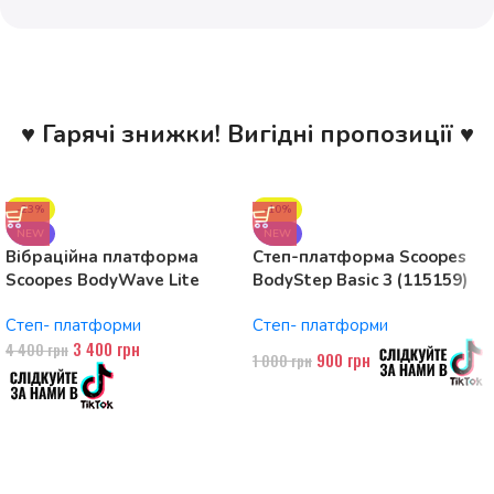
♥ Гарячі знижки! Вигідні пропозиції ♥
-23%
-10%
NEW
NEW
Вібраційна платформа
Степ-платформа Scoopes
Scoopes BodyWave Lite
BodyStep Basic 3 (115159)
115074 150W, Bluetooth
регульована, до 120 кг, 3
Степ- платформи
Степ- платформи
рівні
3 400
грн
4 400
грн
900
грн
1 000
грн