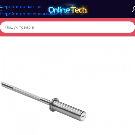
Перейти до навігації
Перейти до основного вмісту
Головна
/
Спортивні товари
/
Гирі, Штанги, Гантелі