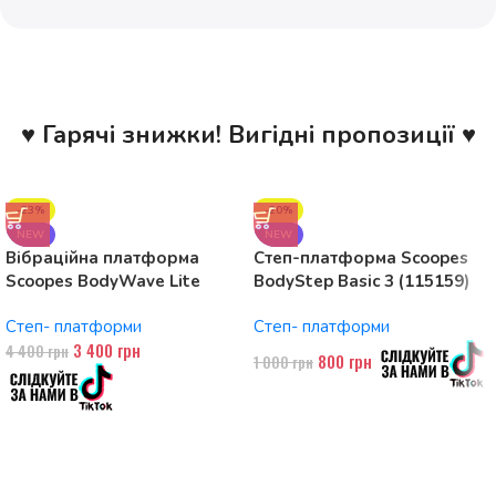
♥ Гарячі знижки! Вигідні пропозиції ♥
-23%
-20%
NEW
NEW
Вібраційна платформа
Степ-платформа Scoopes
Scoopes BodyWave Lite
BodyStep Basic 3 (115159)
115074 150W, Bluetooth
регульована, до 120 кг, 3
Степ- платформи
Степ- платформи
рівні
3 400
грн
4 400
грн
800
грн
1 000
грн