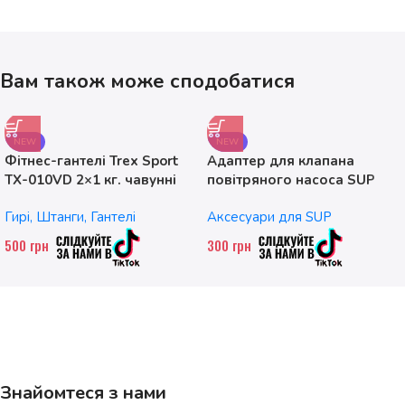
Вам також може сподобатися
NEW
NEW
Фітнес-гантелі Trex Sport
Адаптер для клапана
TX-010VD 2×1 кг. чавунні
повітряного насоса SUP
без насадок
Гирі, Штанги, Гантелі
Аксесуари для SUP
500
грн
300
грн
Знайомтеся з нами