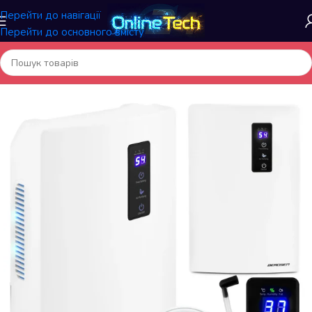
Перейти до навігації
Перейти до основного вмісту
Головна
/
Побутова техніка
/
Осушувачі та зволожувачі повітря