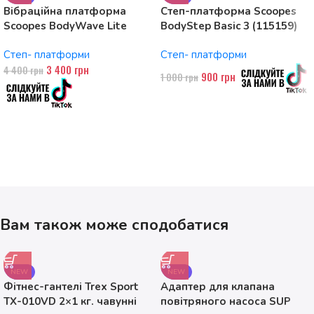
Вібраційна платформа
Степ-платформа Scoopes
Scoopes BodyWave Lite
BodyStep Basic 3 (115159)
115074 150W, Bluetooth
регульована, до 120 кг, 3
Степ- платформи
Степ- платформи
рівні
3 400
грн
4 400
грн
900
грн
1 000
грн
Вам також може сподобатися
NEW
NEW
Фітнес-гантелі Trex Sport
Адаптер для клапана
TX-010VD 2×1 кг. чавунні
повітряного насоса SUP