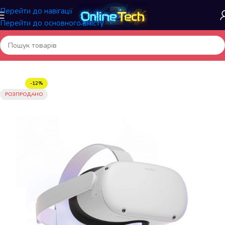
Перейти до навігації
Перейти до основного вмісту
Головна
/
Електроніка
/
Аксесуари для ПК
-12%
РОЗПРОДАНО