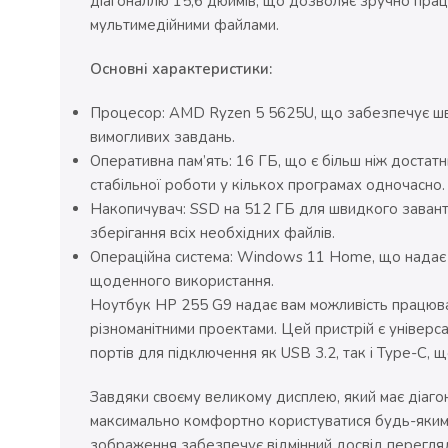
діагоналлю 15,6 дюймів, що дозволяє зручно пра
мультимедійними файлами.
Основні характеристики:
Процесор: AMD Ryzen 5 5625U, що забезпечує шви
вимогливих завдань.
Оперативна пам’ять: 16 ГБ, що є більш ніж достат
стабільної роботи у кількох програмах одночасно.
Накопичувач: SSD на 512 ГБ для швидкого завант
зберігання всіх необхідних файлів.
Операційна система: Windows 11 Home, що надає су
щоденного використання.
Ноутбук HP 255 G9 надає вам можливість працюва
різноманітними проектами. Цей пристрій є універса
портів для підключення як USB 3.2, так і Type-C, 
Завдяки своєму великому дисплею, який має діаго
максимально комфортно користуватися будь-яким 
зображення забезпечує відмінний досвід перегля