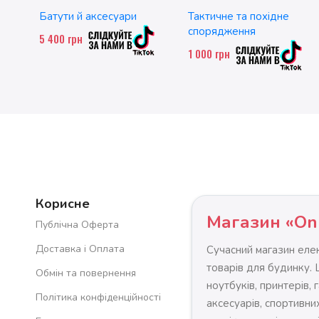
двомісний. до 200 кг
Батути й аксесуари
Тактичне та похідне
спорядження
5 400
грн
1 000
грн
Корисне
Магазин «On
Публічна Оферта
Доставка і Оплата
Сучасний магазин елек
товарів для будинку.
Обмін та повернення
ноутбуків, принтерів, 
Політика конфіденційності
аксесуарів, спортивних