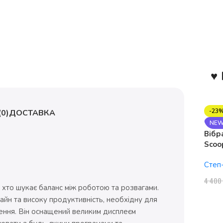
♥ 
-23
0)
ДОСТАВКА
NE
Вібр
Scoo
1150
Степ
4 40
 хто шукає баланс між роботою та розвагами.
айн та високу продуктивність, необхідну для
ення. Він оснащений великим дисплеєм