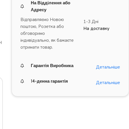
На Відділення або
Адресу
Відправляємо Новою
1-3 Дні
поштою, Розетка або
На доставку
обговоримо
індивідуально, як бажаєте
H
отримати товар.
Гарантія Виробника
Детальніше
14-денна гарантія
Детальніше
ДРАЙВ на повну!