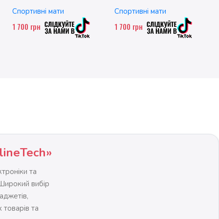
FLD001-BL
Спортивні мати
Спортивні мати
1 700
грн
1 700
грн
lineTech»
троніки та
 Широкий вибір
гаджетів,
 товарів та