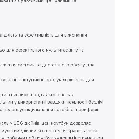
цювати з будь-якими програмами та
дкість та ефективність для виконання
ньо для ефективного мультитаскінгу та
аження системи та достатнього обсягу для
часні та інтуїтивно зрозумілі рішення для
ти з високою продуктивністю над
льним у використанні завдяки наявності безлічі
що полегшує підключення потрібної периферії.
наль у 15,6 дюймів, цей ноутбук дозволяє
мультимедійним контентом. Яскраве та чітке
ду, роблячи цей ноутбук чудовим інструментом