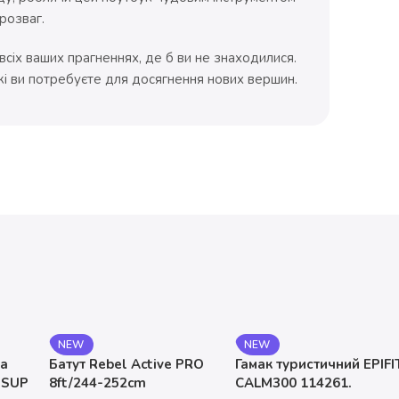
розваг.
сіх ваших прагненнях, де б ви не знаходилися.
кі ви потребуєте для досягнення нових вершин.
NEW
NEW
на
Батут Rebel Active PRO
Гамак туристичний EPIFI
 SUP
8ft/244-252cm
CALM300 114261.