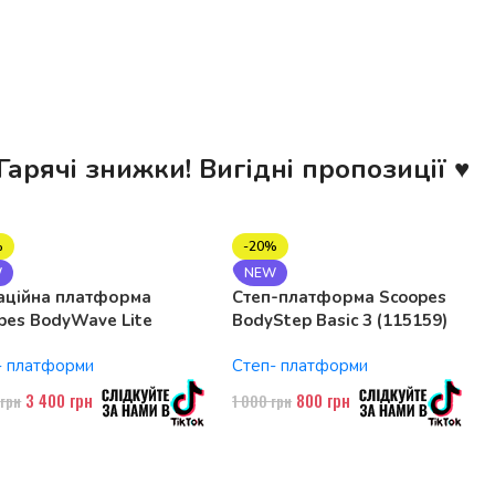
Гарячі знижки! Вигідні пропозиції ♥
%
-20%
W
NEW
аційна платформа
Степ-платформа Scoopes
pes BodyWave Lite
BodyStep Basic 3 (115159)
74 150W, Bluetooth
регульована, до 120 кг, 3
- платформи
Степ- платформи
рівні
3 400
грн
800
грн
0
грн
1 000
грн