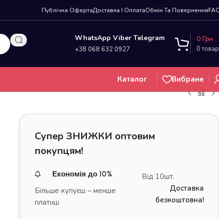
Публічна Оферта
Доставка І Оплата
Обмін Та Повернення
FA
WhatsApp Viber Telegram
0
Грн
0
товар
+38 068 632 0927
Каталог
Вибране
Супер ЗНИЖКИ оптовим
покупцям!
Економія до 10%
Від 10шт.
Доставка
Більше купуєш – менше
безкоштовна!
платиш