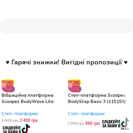
♥ Гарячі знижки! Вигідні пропозиції ♥
-23%
-10%
NEW
NEW
Вібраційна платформа
Степ-платформа Scoopes
Scoopes BodyWave Lite
BodyStep Basic 3 (115159)
115074 150W, Bluetooth
регульована, до 120 кг, 3
Степ- платформи
Степ- платформи
рівні
3 400
грн
4 400
грн
900
грн
1 000
грн