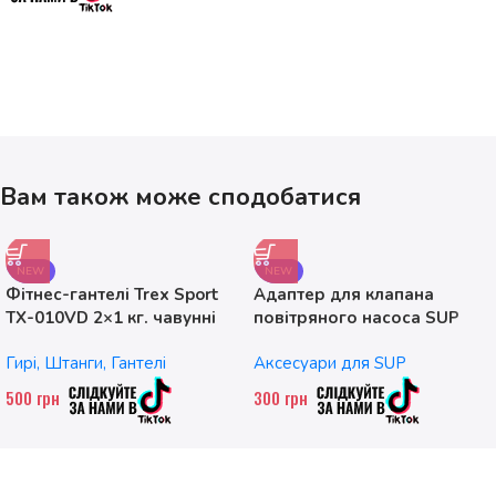
Вам також може сподобатися
NEW
NEW
Фітнес-гантелі Trex Sport
Адаптер для клапана
TX-010VD 2×1 кг. чавунні
повітряного насоса SUP
без насадок
Гирі, Штанги, Гантелі
Аксесуари для SUP
500
грн
300
грн