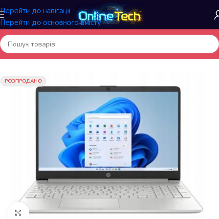
Перейти до навігації
Перейти до основного вмісту
Головна
/
Електроніка
/
Ноутбуки
РОЗПРОДАНО
Натисніть, щоб збільшити