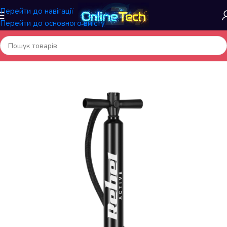
Перейти до навігації
Перейти до основного вмісту
Головна
/
Автомобільні товари
/
Компресори,насоси