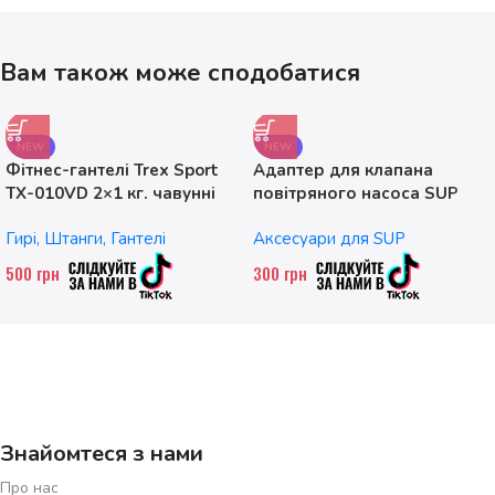
Вам також може сподобатися
NEW
NEW
Фітнес-гантелі Trex Sport
Адаптер для клапана
TX-010VD 2×1 кг. чавунні
повітряного насоса SUP
без насадок
Гирі, Штанги, Гантелі
Аксесуари для SUP
500
грн
300
грн
Знайомтеся з нами
Про нас