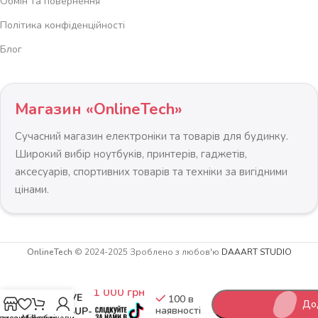
Обмін та повернення
Політика конфіденційності
Блог
Магазин «OnlineTech»
Сучасний магазин електроніки та товарів для будинку.
Широкий вибір ноутбуків, принтерів, гаджетів,
аксесуарів, спортивних товарів та техніки за вигідними
цінами.
OnlineTech
© 2024-2025 Зроблено з любов'ю
DAAART STUDIO
Насос
-
+
REBEL
1 000
грн
ACTIVE
100 в
Дод
наявності
для SUP-