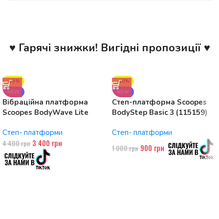
♥ Гарячі знижки! Вигідні пропозиції ♥
-23%
-10%
NEW
NEW
Вібраційна платформа
Степ-платформа Scoopes
Scoopes BodyWave Lite
BodyStep Basic 3 (115159)
115074 150W, Bluetooth
регульована, до 120 кг, 3
Степ- платформи
Степ- платформи
рівні
3 400
грн
4 400
грн
900
грн
1 000
грн