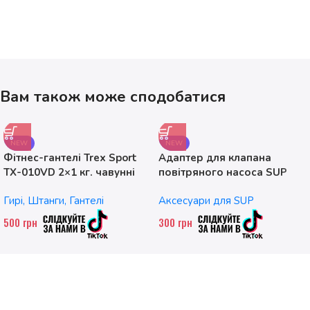
Вам також може сподобатися
NEW
NEW
Фітнес-гантелі Trex Sport
Адаптер для клапана
TX-010VD 2×1 кг. чавунні
повітряного насоса SUP
без насадок
Гирі, Штанги, Гантелі
Аксесуари для SUP
500
грн
300
грн