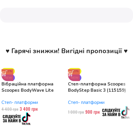
♥ Гарячі знижки! Вигідні пропозиції ♥
-23%
-10%
NEW
NEW
Вібраційна платформа
Степ-платформа Scoopes
Scoopes BodyWave Lite
BodyStep Basic 3 (115159)
115074 150W, Bluetooth
регульована, до 120 кг, 3
Степ- платформи
Степ- платформи
рівні
3 400
грн
4 400
грн
900
грн
1 000
грн