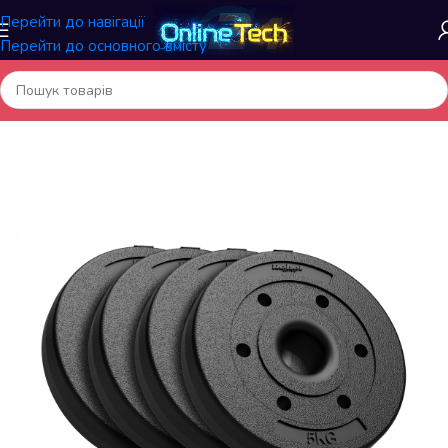
Перейти до навігації
Перейти до основного вмісту
Головна
/
Спортивні товари
/
Гирі, Штанги, Гантелі