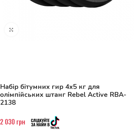
Натисніть, щоб збільшити
До 15кг доставка РОЗЕТКА за 129грн!
Набір бітумних гир 4х5 кг для
олімпійських штанг Rebel Active RBA-
2138
2 030
грн