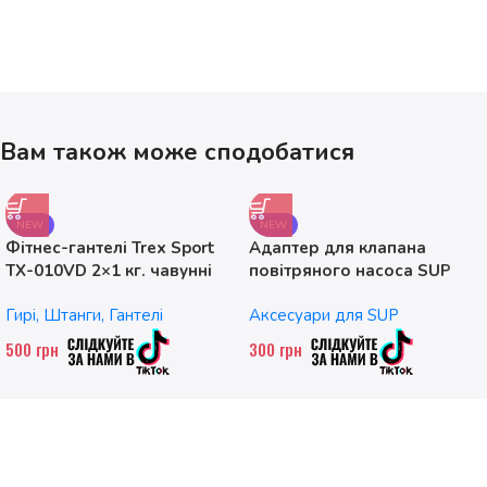
Вам також може сподобатися
NEW
NEW
Фітнес-гантелі Trex Sport
Адаптер для клапана
TX-010VD 2×1 кг. чавунні
повітряного насоса SUP
без насадок
Гирі, Штанги, Гантелі
Аксесуари для SUP
500
грн
300
грн