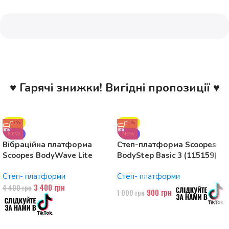
♥ Гарячі знижки! Вигідні пропозиції ♥
-23%
-10%
NEW
NEW
Вібраційна платформа
Степ-платформа Scoopes
Scoopes BodyWave Lite
BodyStep Basic 3 (115159)
115074 150W, Bluetooth
регульована, до 120 кг, 3
Степ- платформи
Степ- платформи
рівні
3 400
грн
4 400
грн
900
грн
1 000
грн