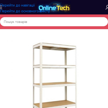
Перейти до навігації
Перейти до основного вмісту
Головна
/
Меблі та інтер'єр
/
Металеві стелажі для складу