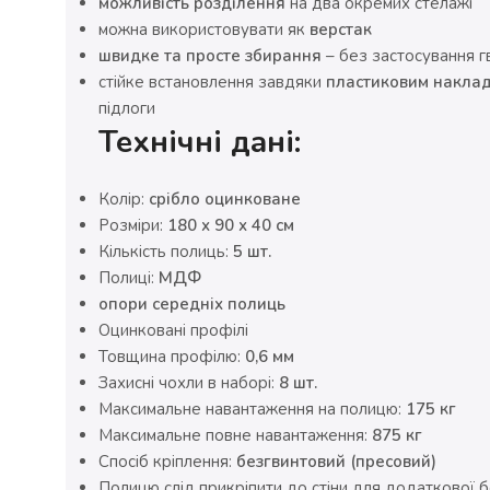
можливість розділення
на два окремих стелажі
можна використовувати як
верстак
швидке та просте збирання
– без застосування г
стійке встановлення завдяки
пластиковим наклад
підлоги
Технічні дані:
Колір:
срібло оцинковане
Розміри:
180 х 90 х 40 см
Кількість полиць:
5 шт.
Полиці:
МДФ
опори середніх полиць
Оцинковані профілі
Товщина профілю:
0,6 мм
Захисні чохли в наборі:
8 шт.
Максимальне навантаження на полицю:
175 кг
Максимальне повне навантаження:
875 кг
Спосіб кріплення:
безгвинтовий (пресовий)
Полицю слід прикріпити до стіни для додаткової 