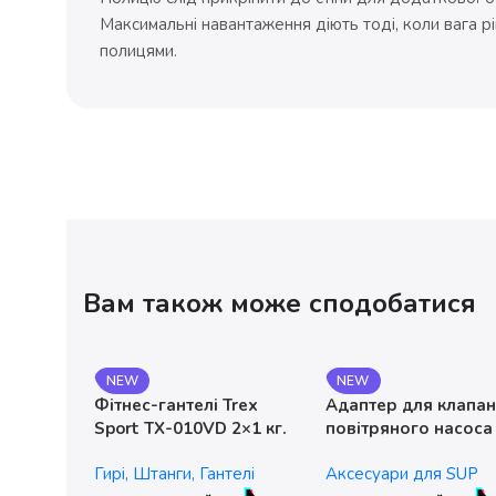
Максимальні навантаження діють тоді, коли вага рі
полицями.
Вам також може сподобатися
NEW
NEW
Фітнес-гантелі Trex
Адаптер для клапа
Sport TX-010VD 2×1 кг.
повітряного насоса
чавунні
без насадок
Гирі, Штанги, Гантелі
Аксесуари для SUP