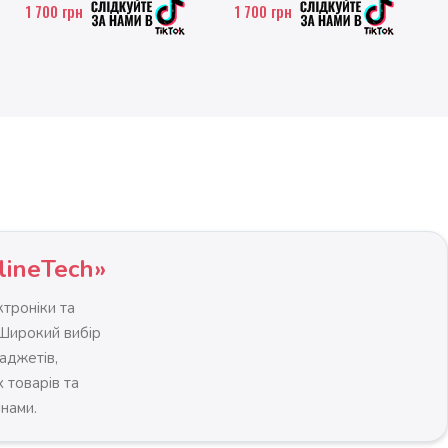
1 700
грн
1 700
грн
lineTech»
троніки та
 Широкий вибір
гаджетів,
 товарів та
інами.