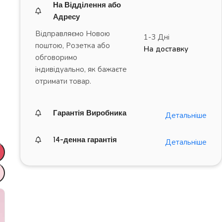
На Відділення або
Адресу
Відправляємо Новою
1-3 Дні
поштою, Розетка або
На доставку
обговоримо
індивідуально, як бажаєте
отримати товар.
Гарантія Виробника
Детальніше
14-денна гарантія
Детальніше
ДРАЙВ на повну!