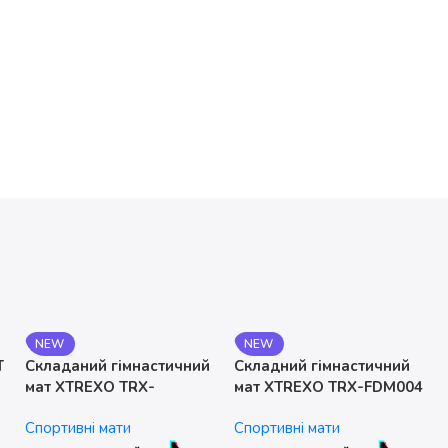
NEW
NEW
T
Складаний гімнастичний
Складний гімнастичний
мат XTREXO TRX-
мат XTREXO TRX-FDM004
FLD001-BL
Спортивні мати
Спортивні мати