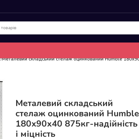
у
/
Металевий складський стелаж оцинкований Humble 180х90х4
До 15кг доставка РОЗЕТКА за 129грн!
Металевий складський
стелаж оцинкований Humble
180х90х40 875кг-надійність
і міцність