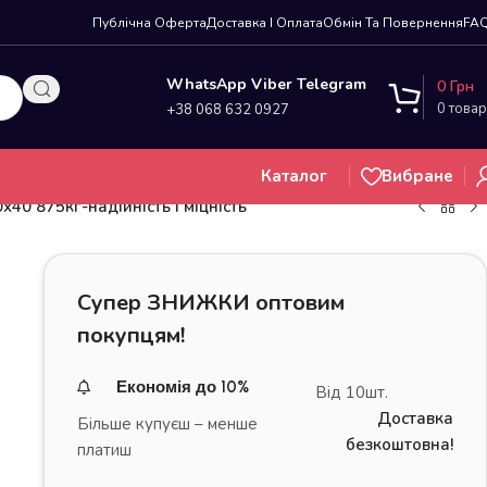
Публічна Оферта
Доставка І Оплата
Обмін Та Повернення
FA
WhatsApp Viber Telegram
0
Грн
0
товар
+38 068 632 0927
Каталог
Вибране
0 875кг-надійність і міцність
Супер ЗНИЖКИ оптовим
покупцям!
Економія до 10%
Від 10шт.
Доставка
Більше купуєш – менше
безкоштовна!
платиш