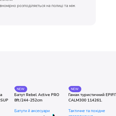
вномірно розподіляється на полиці та між
NEW
NEW
на
Батут Rebel Active PRO
Гамак туристичний EPIFI
 SUP
8ft/244-252cm
CALM300 114261.
двомісний. до 200 кг
Батути й аксесуари
Тактичне та похідне