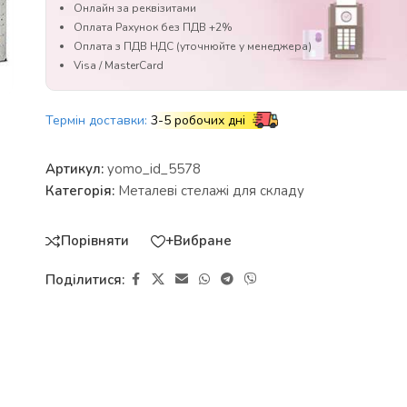
Онлайн за реквізитами
Оплата Рахунок без ПДВ +2%
Оплата з ПДВ НДС (уточнюйте у менеджера)
Visa / MasterCard
Термін доставки:
3-5 робочих дні
Артикул:
yomo_id_5578
Категорія:
Металеві стелажі для складу
Порівняти
+Вибране
Поділитися: