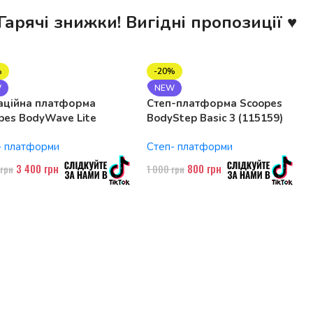
Гарячі знижки! Вигідні пропозиції ♥
%
-20%
W
NEW
аційна платформа
Степ-платформа Scoopes
pes BodyWave Lite
BodyStep Basic 3 (115159)
74 150W, Bluetooth
регульована, до 120 кг, 3
- платформи
Степ- платформи
рівні
3 400
грн
800
грн
0
грн
1 000
грн