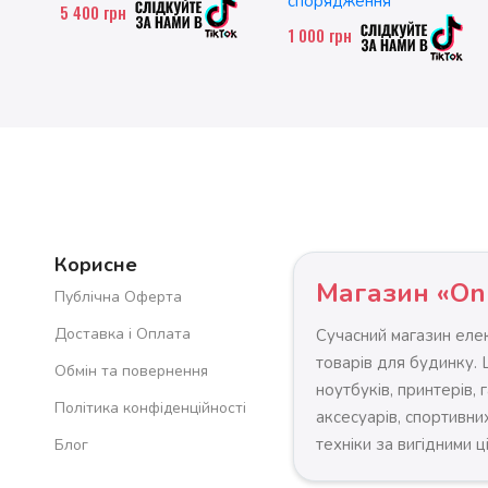
спорядження
5 400
грн
1 000
грн
Корисне
Магазин «On
Публічна Оферта
Доставка і Оплата
Сучасний магазин елек
товарів для будинку.
Обмін та повернення
ноутбуків, принтерів, 
Політика конфіденційності
аксесуарів, спортивних
техніки за вигідними ц
Блог