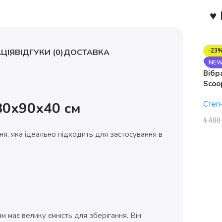
♥ 
-23
ЦІЯ
ВІДГУКИ (0)
ДОСТАВКА
NE
Вібр
Scoo
1150
80х90х40 см
Степ
4 40
ння, яка ідеально підходить для застосування в
м має велику ємність для зберігання. Він