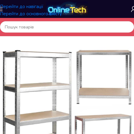
Перейти до навігації
Перейти до основного вмісту
Головна
/
Меблі та інтер'єр
/
Металеві стелажі для складу