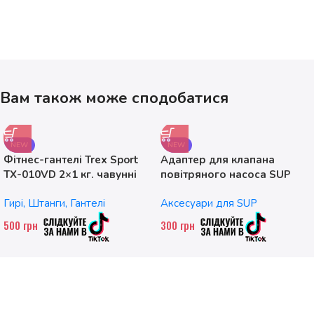
Вам також може сподобатися
NEW
NEW
Фітнес-гантелі Trex Sport
Адаптер для клапана
TX-010VD 2×1 кг. чавунні
повітряного насоса SUP
без насадок
Гирі, Штанги, Гантелі
Аксесуари для SUP
500
грн
300
грн