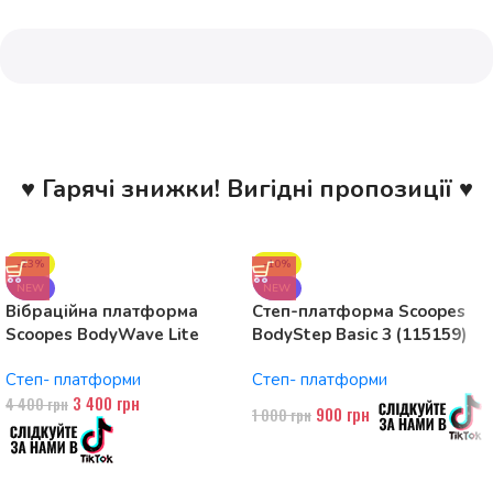
♥ Гарячі знижки! Вигідні пропозиції ♥
-23%
-10%
NEW
NEW
Вібраційна платформа
Степ-платформа Scoopes
Scoopes BodyWave Lite
BodyStep Basic 3 (115159)
115074 150W, Bluetooth
регульована, до 120 кг, 3
Степ- платформи
Степ- платформи
рівні
3 400
грн
4 400
грн
900
грн
1 000
грн