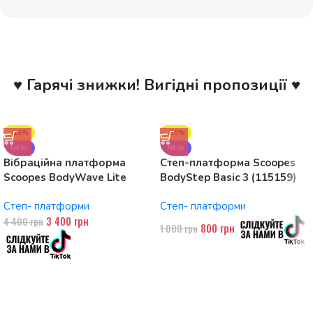
♥ Гарячі знижки! Вигідні пропозиції ♥
-23%
-20%
NEW
NEW
Вібраційна платформа
Степ-платформа Scoopes
Scoopes BodyWave Lite
BodyStep Basic 3 (115159)
115074 150W, Bluetooth
регульована, до 120 кг, 3
Степ- платформи
Степ- платформи
рівні
3 400
грн
4 400
грн
800
грн
1 000
грн