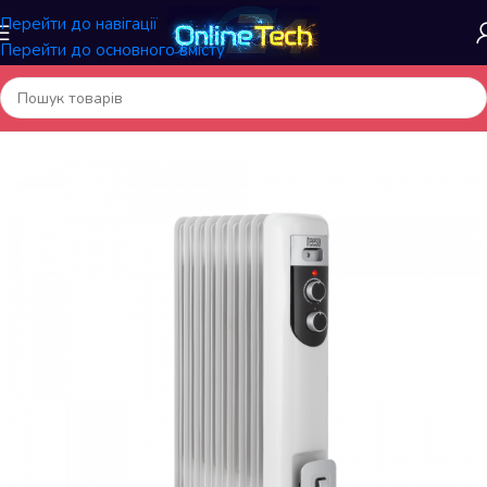
Перейти до навігації
Перейти до основного вмісту
Головна
/
Електрообладнання та аксесуари
/
Обігрівачі