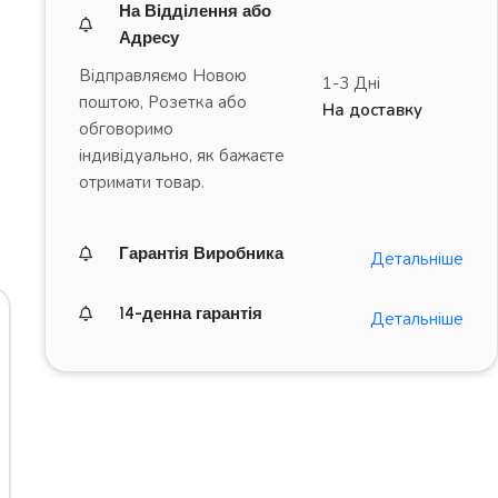
На Відділення або
Адресу
Відправляємо Новою
1-3 Дні
поштою, Розетка або
На доставку
обговоримо
індивідуально, як бажаєте
отримати товар.
Гарантія Виробника
Детальніше
14-денна гарантія
Детальніше
ДРАЙВ на повну!