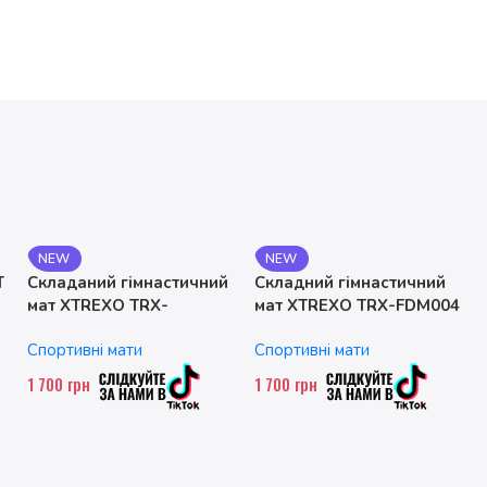
NEW
NEW
T
Складаний гімнастичний
Складний гімнастичний
мат XTREXO TRX-
мат XTREXO TRX-FDM004
FLD001-BL
Спортивні мати
Спортивні мати
1 700
грн
1 700
грн