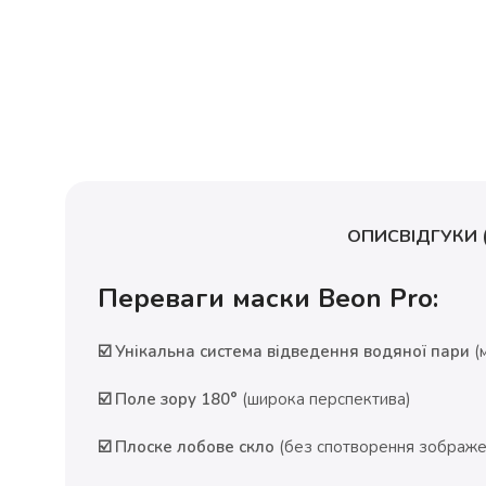
ОПИС
ВІДГУКИ (
Переваги маски Beon Pro:
☑️ Унікальна система відведення водяної пари
(м
☑️ Поле зору 180°
(широка перспектива)
☑️ Плоске лобове скло
(без спотворення зображе