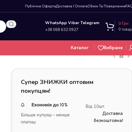
Публічна Оферта
Доставка І Оплата
Обмін Та Повернення
FA
WhatsApp Viber Telegram
0
Грн
0
товар
+38 068 632 0927
Каталог
Вибране
Супер ЗНИЖКИ оптовим
покупцям!
Економія до 10%
Від 10шт.
Доставка
Більше купуєш – менше
безкоштовна!
платиш