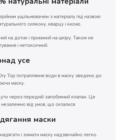
00% натуральні матеріали
рійним ущільнювачем з матеріалу під назвою
атурального силікону, кварцу і кисню.
ий на дотик і приємний на шкіру. Також не
тування і нетоксичний.
онад усе
 Dry Top потрапляння води в маску зведено до
юючи маску.
дути через передній запобіжний клапан. Це
незалежно від умов, що склалися.
адягання маски
надягати і знімати маску надзвичайно легко.