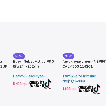
NEW
NEW
на
Батут Rebel Active PRO
Гамак туристичний EPIFI
 SUP
8ft/244-252cm
CALM300 114261.
двомісний. до 200 кг
Батути й аксесуари
Тактичне та похідне
спорядження
5 400
грн
1 000
грн