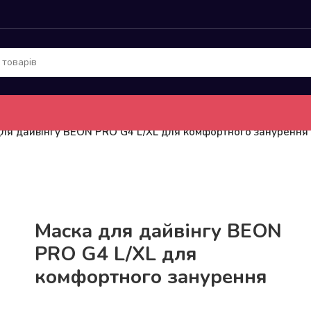
ля дайвінгу BEON PRO G4 L/XL для комфортного занурення
До 15кг доставка РОЗЕТКА за 129грн!
Маска для дайвінгу BEON
PRO G4 L/XL для
комфортного занурення