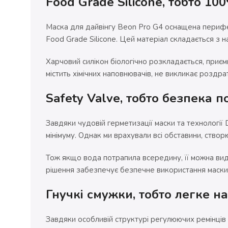
Food Grade Silicone, тобто 1
Маска для дайвінгу Beon Pro G4 оснащена перифе
Food Grade Silicone. Цей матеріал складається з н
Харчовий силікон біологічно розкладається, приємн
містить хімічних наповнювачів, не викликає роздра
Safety Valve, тобто безпека п
Завдяки чудовій герметизації маски та технології
мінімуму. Однак ми врахували всі обставини, створ
Тож якщо вода потрапила всередину, її можна ви
рішення забезпечує безпечне використання маски 
Гнучкі смужки, тобто легке н
Завдяки особливій структурі регулюючих ремінців 