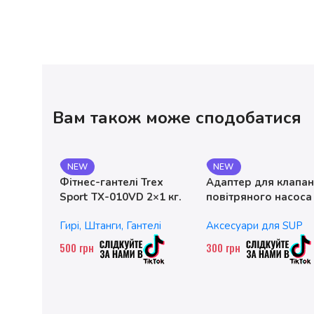
Вам також може сподобатися
NEW
NEW
Фітнес-гантелі Trex
Адаптер для клапа
Sport TX-010VD 2×1 кг.
повітряного насоса
чавунні
без насадок
Гирі, Штанги, Гантелі
Аксесуари для SUP
500
грн
300
грн