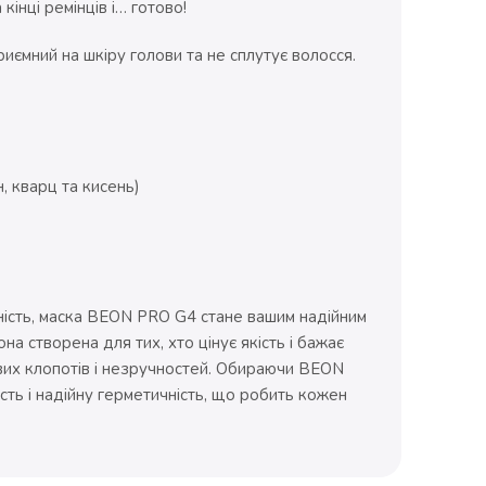
кінці ремінців і… готово!
риємний на шкіру голови та не сплутує волосся.
н, кварц та кисень)
ність, маска BEON PRO G4 стане вашим надійним
а створена для тих, хто цінує якість і бажає
вих клопотів і незручностей. Обираючи BEON
сть і надійну герметичність, що робить кожен