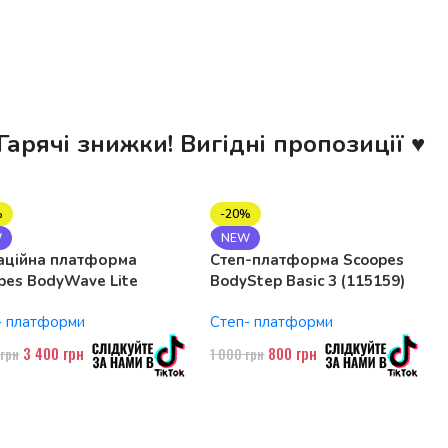
Гарячі знижки! Вигідні пропозиції ♥
%
-20%
W
NEW
аційна платформа
Степ-платформа Scoopes
pes BodyWave Lite
BodyStep Basic 3 (115159)
74 150W, Bluetooth
регульована, до 120 кг, 3
- платформи
Степ- платформи
рівні
3 400
грн
800
грн
0
грн
1 000
грн