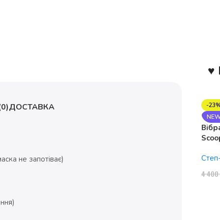
♥ 
-23
0)
ДОСТАВКА
NE
Вібр
Scoo
1150
Степ
аска не запотіває)
4 40
ння)