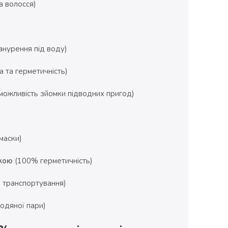
а волосся)
анурення під воду)
 та герметичність)
можливість зйомки підводних пригод)
маски)
скою
(100% герметичність)
 транспортування)
одяної пари)