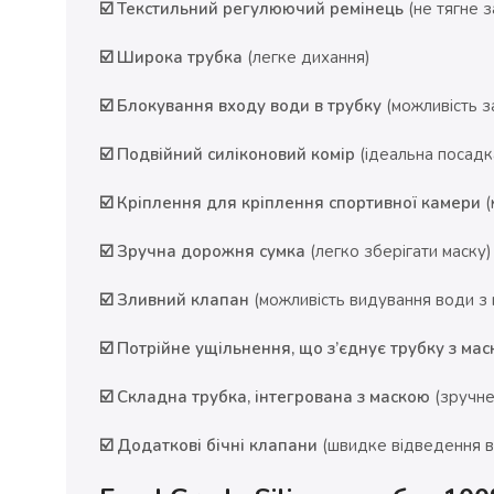
☑️ Текстильний регулюючий ремінець
(не тягне з
☑️ Широка трубка
(легке дихання)
☑️ Блокування входу води в трубку
(можливість з
☑️ Подвійний силіконовий комір
(ідеальна посадка
☑️ Кріплення для кріплення спортивної камери
(
☑️ Зручна дорожня сумка
(легко зберігати маску)
☑️ Зливний клапан
(можливість видування води з 
☑️ Потрійне ущільнення, що з’єднує трубку з ма
☑️ Складна трубка, інтегрована з маскою
(зручне
☑️ Додаткові бічні клапани
(швидке відведення в