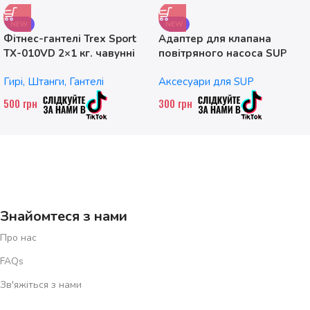
NEW
NEW
Фітнес-гантелі Trex Sport
Адаптер для клапана
TX-010VD 2×1 кг. чавунні
повітряного насоса SUP
без насадок
Гирі, Штанги, Гантелі
Аксесуари для SUP
500
грн
300
грн
Знайомтеся з нами
Про нас
FAQs
Зв'яжіться з нами