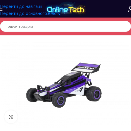
Перейти до навігації
Перейти до основного вмісту
Головна
/
Автомобільні товари
/
Дитячі електро- та веломобілі
Натисніть, щоб збільшити