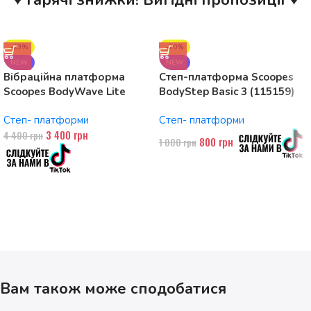
♥ Гарячі знижки! Вигідні пропозиції ♥
-23%
-20%
NEW
NEW
Вібраційна платформа
Степ-платформа Scoopes
Scoopes BodyWave Lite
BodyStep Basic 3 (115159)
115074 150W, Bluetooth
регульована, до 120 кг, 3
Степ- платформи
Степ- платформи
рівні
3 400
грн
4 400
грн
800
грн
1 000
грн
Вам також може сподобатися