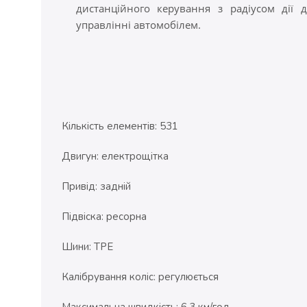
дистанційного керування з радіусом дії 
управлінні автомобілем.
Кількість елементів: 531
Двигун: електрощітка
Привід: задній
Підвіска: ресорна
Шини: TPE
Калібрування коліс: регулюється
Максимальна швидкість: 6,3 км/год