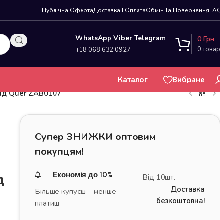
Публічна Оферта
Доставка І Оплата
Обмін Та Повернення
FA
WhatsApp Viber Telegram
0
Грн
0
товар
+38 068 632 0927
Каталог
Вибране
від Quer ZAB0107
Супер ЗНИЖКИ оптовим
покупцям!
д
Економія до 10%
Від 10шт.
Доставка
Більше купуєш – менше
безкоштовна!
платиш