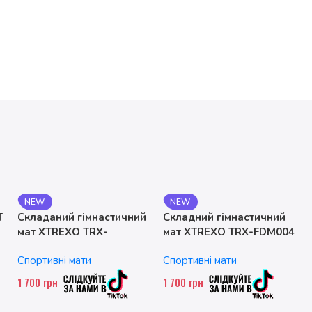
NEW
NEW
T
Складаний гімнастичний
Складний гімнастичний
мат XTREXO TRX-
мат XTREXO TRX-FDM004
FLD001-BL
Спортивні мати
Спортивні мати
1 700
грн
1 700
грн