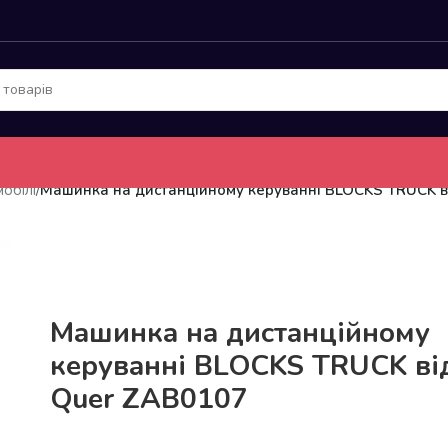
обілі
/
Машинка на дистанційному керуванні BLOCKS TRUCK 
До 15кг доставка РОЗЕТКА за 129грн!
Машинка на дистанційному
керуванні BLOCKS TRUCK ві
Quer ZAB0107