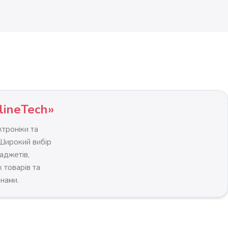
lineTech»
троніки та
 Широкий вибір
гаджетів,
 товарів та
інами.