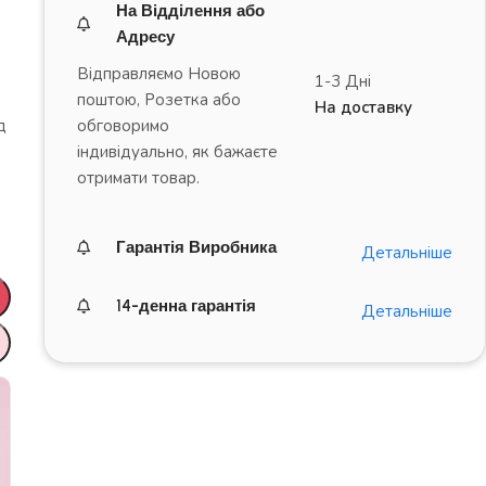
На Відділення або
Адресу
Відправляємо Новою
1-3 Дні
поштою, Розетка або
На доставку
обговоримо
д
індивідуально, як бажаєте
отримати товар.
Гарантія Виробника
Детальніше
14-денна гарантія
Детальніше
ДРАЙВ на повну!