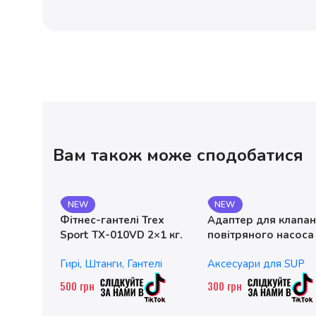
Вам також може сподобатися
NEW
NEW
Фітнес-гантелі Trex
Адаптер для клапа
Sport TX-010VD 2×1 кг.
повітряного насоса
чавунні
без насадок
Гирі, Штанги, Гантелі
Аксесуари для SUP
500
грн
300
грн