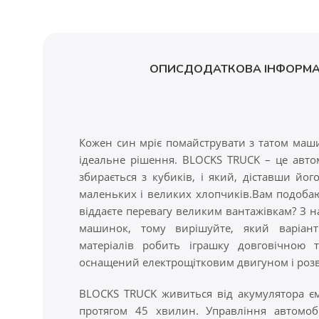
ОПИС
ДОДАТКОВА ІНФОРМА
Кожен син мріє помайструвати з татом маши
ідеальне рішення. BLOCKS TRUCK – це авто
збирається з кубиків, і який, діставши йо
маленьких і великих хлопчиків.Вам подоба
віддаєте перевагу великим вантажівкам? З н
машинок, тому вирішуйте, який варіант
матеріалів робить іграшку довговічною т
оснащений електрощітковим двигуном і розви
BLOCKS TRUCK живиться від акумулятора єм
протягом 45 хвилин. Управління автомоб