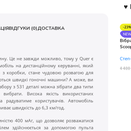
♥ 
-23
ЦІЯ
ВІДГУКИ (0)
ДОСТАВКА
NE
Вібр
Scoo
1150
ну. Це не завжди можливо, тому у Quer є
Степ
мобіль на дистанційному керуванні, який
4 40
го з коробки, стане чудовою розвагою для
ються швидкі гоночні машини? А може, ви
абору з 531 деталі можна зібрати два типи
 вибрати. Висока якість використаних
а радуватиме користувачів. Автомобіль
ває швидкість до 6,3 км/год.
ністю 400 мАг, що дозволяє розважатися
ілем здійснюється за допомогою пульта