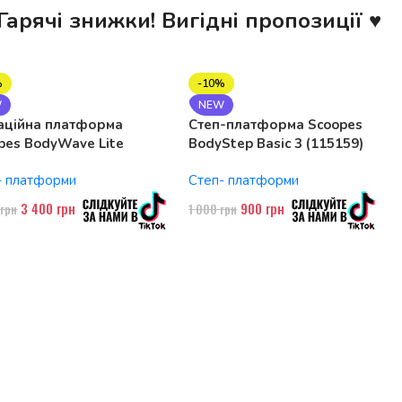
Гарячі знижки! Вигідні пропозиції ♥
%
-10%
W
NEW
аційна платформа
Степ-платформа Scoopes
pes BodyWave Lite
BodyStep Basic 3 (115159)
74 150W, Bluetooth
регульована, до 120 кг, 3
- платформи
Степ- платформи
рівні
3 400
грн
900
грн
0
грн
1 000
грн