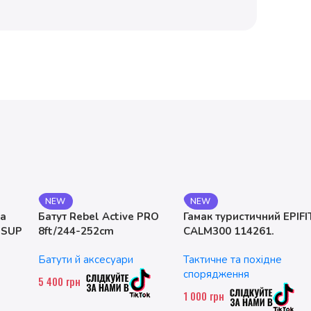
NEW
NEW
на
Батут Rebel Active PRO
Гамак туристичний EPIFI
 SUP
8ft/244-252cm
CALM300 114261.
двомісний. до 200 кг
Батути й аксесуари
Тактичне та похідне
спорядження
5 400
грн
1 000
грн