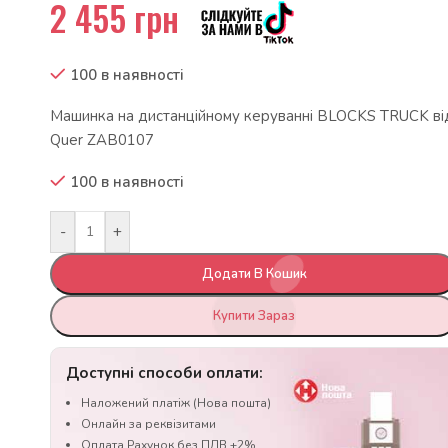
2 455
грн
100 в наявності
Машинка на дистанційному керуванні BLOCKS TRUCK ві
Quer ZAB0107
100 в наявності
-
+
Додати В Кошик
Купити Зараз
Доступні способи оплати:
Наложений платіж (Нова пошта)
Онлайн за реквізитами
Оплата Рахунок без ПДВ +2%