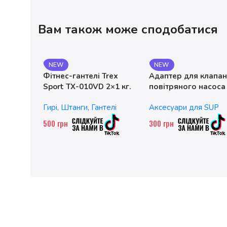
Вам також може сподобатися
NEW
NEW
Фітнес-гантелі Trex
Адаптер для клапа
Sport TX-010VD 2×1 кг.
повітряного насоса
чавунні
без насадок
Гирі, Штанги, Гантелі
Аксесуари для SUP
500
грн
300
грн