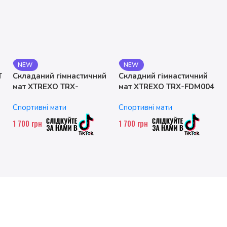
NEW
NEW
T
Складаний гімнастичний
Складний гімнастичний
мат XTREXO TRX-
мат XTREXO TRX-FDM004
FLD001-BL
Спортивні мати
Спортивні мати
1 700
грн
1 700
грн