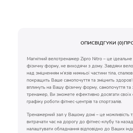
ОПИС
ВІДГУКИ (0)
ПР
Магнітний велотренажер Zipro Nitro – це ідеальне
фізичну форму, не виходячи з дому. Завдяки ве
над зміцненням м’язів нижньої частини тіла, спалю
покращить Ваше самопочуття та зміцнить здоров’я
вплинуть на Вашу фізичну форму, самопочуття та 
тренажер, Ви зможете ефективно досягати своїх ф
графіку роботи фітнес-центрів та спортзалів.
Тренажерний зал у Вашому домі – це можливість т
витрачати час на дорогу до фітнес-клубу та назад.
налаштувати обладнання відповідно до Ваших інди