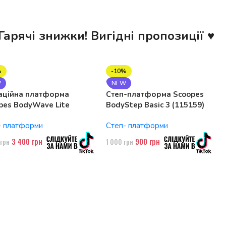
Гарячі знижки! Вигідні пропозиції ♥
%
-10%
W
NEW
аційна платформа
Степ-платформа Scoopes
pes BodyWave Lite
BodyStep Basic 3 (115159)
74 150W, Bluetooth
регульована, до 120 кг, 3
- платформи
Степ- платформи
рівні
3 400
грн
900
грн
0
грн
1 000
грн