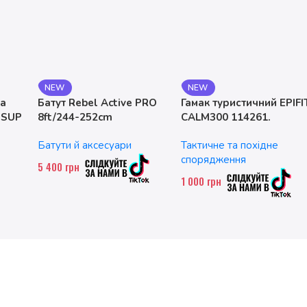
NEW
NEW
на
Батут Rebel Active PRO
Гамак туристичний EPIFI
 SUP
8ft/244-252cm
CALM300 114261.
двомісний. до 200 кг
Батути й аксесуари
Тактичне та похідне
спорядження
5 400
грн
1 000
грн