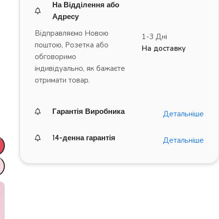
На Відділення або
Адресу
Відправляємо Новою
1-3 Дні
поштою, Розетка або
На доставку
обговоримо
індивідуально, як бажаєте
отримати товар.
Гарантія Виробника
Детальніше
14-денна гарантія
Детальніше
ДРАЙВ на повну!