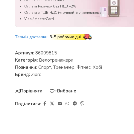
Онлайн за реквізитами
Оплата Рахунок без ПДВ +2%
Оплата з ПДВ НДС (уточнюйте у менеджера)
Visa / MasterCard
Термін доставки:
3-5 робочих дні
Артикул:
86009815
Категорія:
Велотренажери
Позначки:
Спорт
,
Тренажер
,
Фітнес
,
Хобі
Бренд:
Zipro
Порівняти
+Вибране
Поділитися: