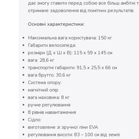
дає змогу ставити перед собою все більш амбітні тр
отримане задоволення від помітних результатів.
Основні характеристики:
Максимальна вага користувача: 150 кг
Габарити велосипеда:
розміри (Д x Ш x В): 115 х 59 х 145 см
вага: 28,6 кг
транспортні габарити: 91,5 х 25,5 х 66 см
вага брутто: 30,6 кг
Система опору:
магнітний опір
вага маховика: 8 кг
ручне регулювання
8 рівнів навантаження
Сідло:
виготовлене зі зручної піни EVA
регулювання висоти: 83 – 100 см від землі