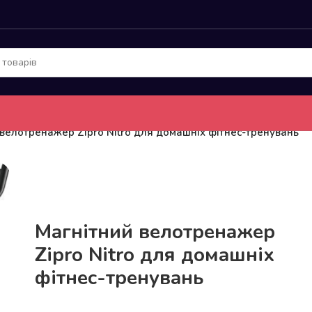
велотренажер Zipro Nitro для домашніх фітнес-тренувань
До 15кг доставка РОЗЕТКА за 129грн!
Магнітний велотренажер
Zipro Nitro для домашніх
фітнес-тренувань