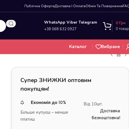
Публічна Оферта
Доставка І Оплата
Обмін Та Повернення
FA
WhatsApp Viber Telegram
0
Грн
0
товар
+38 068 632 0927
Каталог
Вибране
Супер ЗНИЖКИ оптовим
покупцям!
Економія до 10%
Від 10шт.
Доставка
Більше купуєш – менше
безкоштовна!
платиш