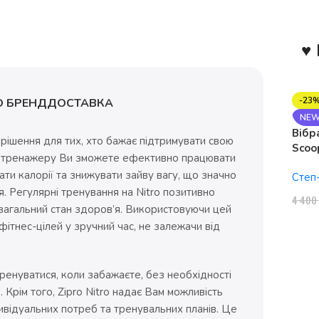
♥ 
-23
О БРЕНД
ДОСТАВКА
NE
Вібр
 рішення для тих, хто бажає підтримувати свою
Scoo
лотренажеру Ви зможете ефективно працювати
1150
вати калорії та знижувати зайву вагу, що значно
Степ
. Регулярні тренування на Nitro позитивно
4 40
загальний стан здоров’я. Використовуючи цей
ітнес-цілей у зручний час, не залежачи від
ренуватися, коли забажаєте, без необхідності
 Крім того, Zipro Nitro надає Вам можливість
відуальних потреб та тренувальних планів. Це