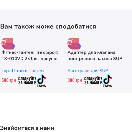
Вам також може сподобатися
NEW
NEW
Фітнес-гантелі Trex Sport
Адаптер для клапана
TX-010VD 2×1 кг. чавунні
повітряного насоса SUP
без насадок
Гирі, Штанги, Гантелі
Аксесуари для SUP
500
грн
300
грн
Знайомтеся з нами