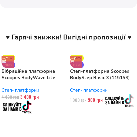
♥ Гарячі знижки! Вигідні пропозиції ♥
-23%
-10%
NEW
NEW
Вібраційна платформа
Степ-платформа Scoopes
Scoopes BodyWave Lite
BodyStep Basic 3 (115159)
115074 150W, Bluetooth
регульована, до 120 кг, 3
Степ- платформи
Степ- платформи
рівні
3 400
грн
4 400
грн
900
грн
1 000
грн