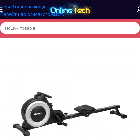
Перейти до навігації
Перейти до основного вмісту
Головна
/
Спортивні товари
/
Гребні тренажери