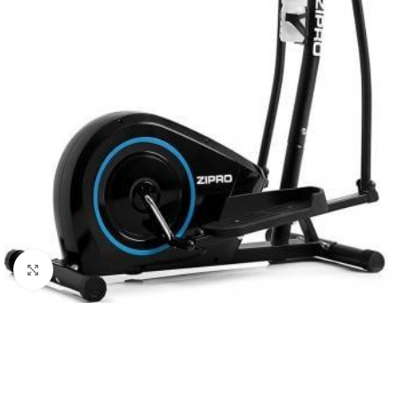
Натисніть, щоб збільшити
До 15кг доставка РОЗЕТКА за 129грн!