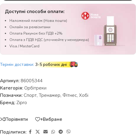
Доступні способи оплати:
Наложений платіж (Нова пошта)
Онлайн за реквізитами
Оплата Рахунок без ПДВ +2%
Оплата з ПДВ НДС (уточнюйте у менеджера)
Visa / MasterCard
Термін доставки:
3-5 робочих дні
Артикул:
86005344
Категорія:
Орбітреки
Позначки:
Спорт
,
Тренажер
,
Фітнес
,
Хобі
Бренд:
Zipro
Порівняти
+Вибране
Поділитися: