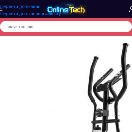
Перейти до навігації
Перейти до основного вмісту
Головна
/
Спортивні товари
/
Орбітреки