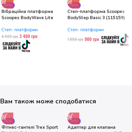
NEW
NEW
Вібраційна платформа
Степ-платформа Scoopes
Scoopes BodyWave Lite
BodyStep Basic 3 (115159)
115074 150W, Bluetooth
регульована, до 120 кг, 3
Степ- платформи
Степ- платформи
рівні
3 400
грн
4 400
грн
900
грн
1 000
грн
Вам також може сподобатися
NEW
NEW
Фітнес-гантелі Trex Sport
Адаптер для клапана