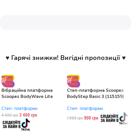
♥ Гарячі знижки! Вигідні пропозиції ♥
-23%
-10%
NEW
NEW
Вібраційна платформа
Степ-платформа Scoopes
Scoopes BodyWave Lite
BodyStep Basic 3 (115159)
115074 150W, Bluetooth
регульована, до 120 кг, 3
Степ- платформи
Степ- платформи
рівні
3 400
грн
4 400
грн
900
грн
1 000
грн