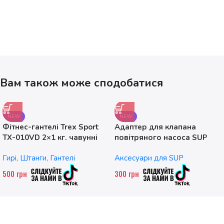
Вам також може сподобатися
NEW
NEW
Фітнес-гантелі Trex Sport
Адаптер для клапана
TX-010VD 2×1 кг. чавунні
повітряного насоса SUP
без насадок
Гирі, Штанги, Гантелі
Аксесуари для SUP
500
грн
300
грн