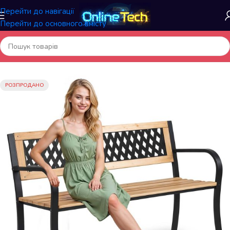
Перейти до навігації
Перейти до основного вмісту
Головна
/
Меблі та інтер'єр
/
Складані меблі
РОЗПРОДАНО