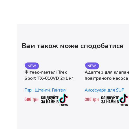
Вам також може сподобатися
NEW
NEW
Фітнес-гантелі Trex
Адаптер для клапа
Sport TX-010VD 2×1 кг.
повітряного насоса
чавунні
без насадок
Гирі, Штанги, Гантелі
Аксесуари для SUP
500
грн
300
грн