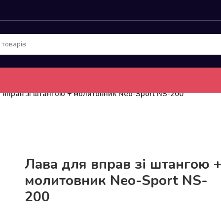
 вправ зі штангою + молитовник Neo-Sport NS-200
До 15кг доставка РОЗЕТКА за 129грн!
Лава для вправ зі штангою 
молитовник Neo-Sport NS-
200