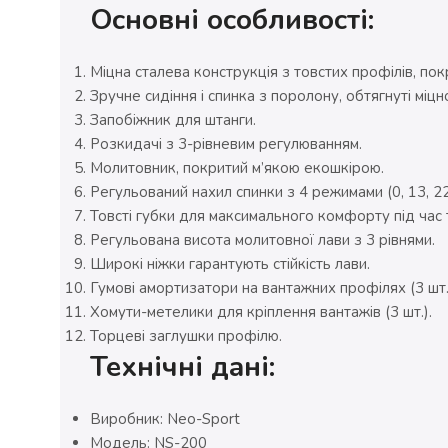
Основні особливості:
Міцна сталева конструкція з товстих профілів, п
Зручне сидіння і спинка з поролону, обтягнуті міц
Запобіжник для штанги.
Розкидачі з 3-рівневим регулюванням.
Молитовник, покритий м’якою екошкірою.
Регульований нахил спинки з 4 режимами (0, 13, 22
Товсті губки для максимального комфорту під час 
Регульована висота молитовної лави з 3 рівнями.
Широкі ніжки гарантують стійкість лави.
Гумові амортизатори на вантажних профілях (3 шт.
Хомути-метелики для кріплення вантажів (3 шт.).
Торцеві заглушки профілю.
Технічні дані:
Виробник: Neo-Sport
Модель: NS-200