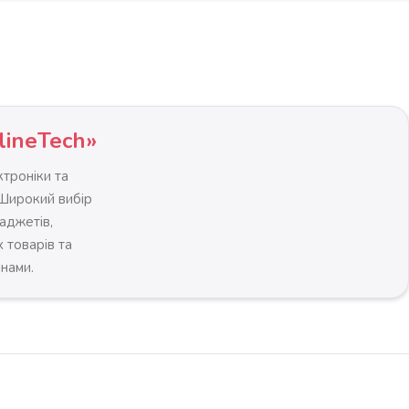
lineTech»
троніки та
 Широкий вибір
гаджетів,
 товарів та
інами.