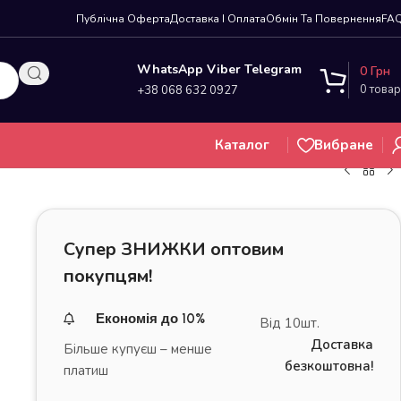
Публічна Оферта
Доставка І Оплата
Обмін Та Повернення
FA
WhatsApp Viber Telegram
0
Грн
0
товар
+38 068 632 0927
Каталог
Вибране
Супер ЗНИЖКИ оптовим
покупцям!
+
Економія до 10%
Від 10шт.
Доставка
Більше купуєш – менше
безкоштовна!
платиш