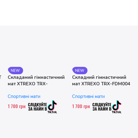
NEW
NEW
T
Складаний гімнастичний
Складний гімнастичний
мат XTREXO TRX-
мат XTREXO TRX-FDM004
FLD001-BL
Спортивні мати
Спортивні мати
1 700
грн
1 700
грн