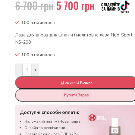
6 700
грн
5 700
грн
100 в наявності
Лава для вправ для штанги і молитовна лава Neo-Sport
NS-200
100 в наявності
-
+
Додати В Кошик
Купити Зараз
Доступні способи оплати:
Наложений платіж (Нова пошта)
Онлайн за реквізитами
Оплата Рахунок без ПДВ +2%