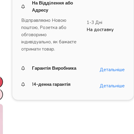
На Відділення або
Адресу
Відправляємо Новою
1-3 Дні
поштою, Розетка або
На доставку
обговоримо
індивідуально, як бажаєте
отримати товар.
Гарантія Виробника
Детальніше
14-денна гарантія
Детальніше
ДРАЙВ на повну!