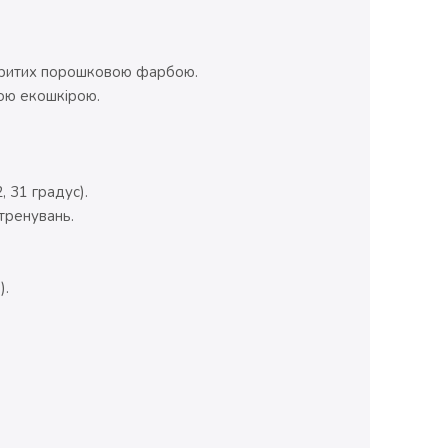
окритих порошковою фарбою.
ною екошкірою.
, 31 градус).
тренувань.
).