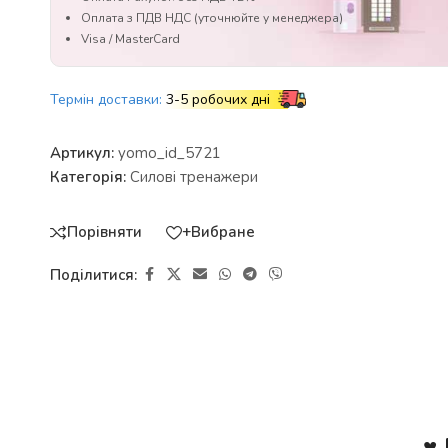
Оплата з ПДВ НДС (уточнюйте у менеджера)
Visa / MasterCard
Термін доставки:
3-5 робочих дні
Артикул:
yomo_id_5721
Категорія:
Силові тренажери
Порівняти
+Вибране
Поділитися:
♥ 