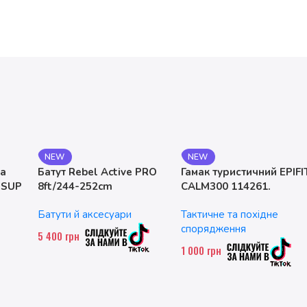
NEW
NEW
на
Батут Rebel Active PRO
Гамак туристичний EPIFI
 SUP
8ft/244-252cm
CALM300 114261.
двомісний. до 200 кг
Батути й аксесуари
Тактичне та похідне
спорядження
5 400
грн
1 000
грн