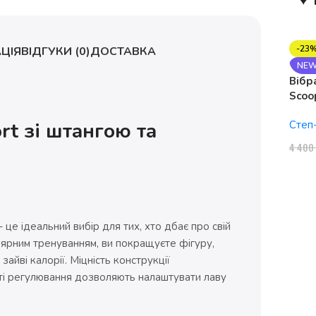
-23
ЦІЯ
ВІДГУКИ (0)
ДОСТАВКА
NE
Вібр
Scoo
1150
t зі штангою та
Степ
4 40
це ідеальний вибір для тих, хто дбає про свій
лярним тренуванням, ви покращуєте фігуру,
айві калорії. Міцність конструкції
ті регулювання дозволяють налаштувати лаву