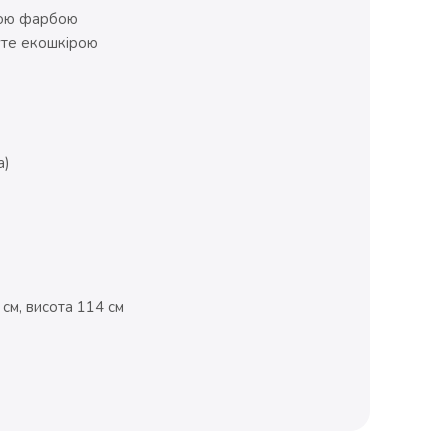
овою фарбою
уте екошкірою
а)
см, висота 114 см