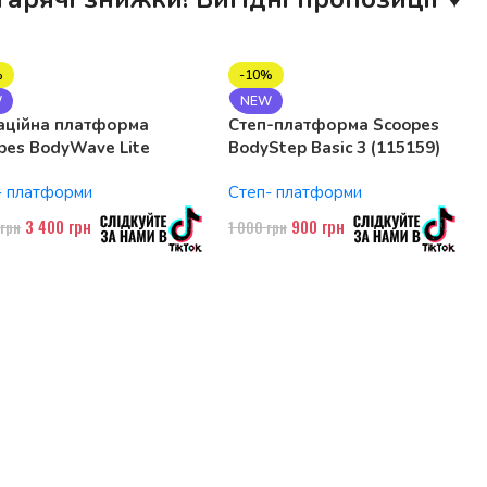
%
-10%
W
NEW
аційна платформа
Степ-платформа Scoopes
pes BodyWave Lite
BodyStep Basic 3 (115159)
74 150W, Bluetooth
регульована, до 120 кг, 3
- платформи
Степ- платформи
рівні
3 400
грн
900
грн
0
грн
1 000
грн