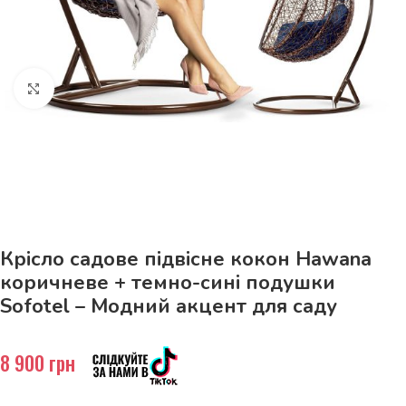
Натисніть, щоб збільшити
До 15кг доставка РОЗЕТКА за 129грн!
Крісло садове підвісне кокон Hawana
коричневе + темно-сині подушки
Sofotel – Модний акцент для саду
8 900
грн