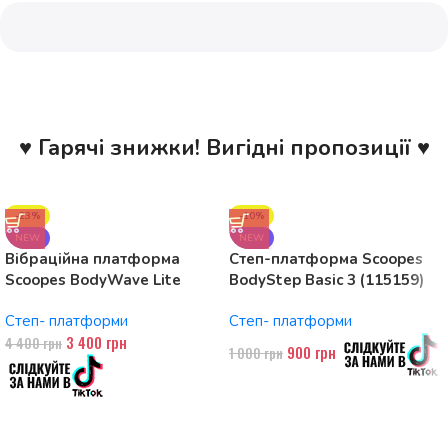
♥ Гарячі знижки! Вигідні пропозиції ♥
-23%
-10%
NEW
NEW
Вібраційна платформа
Степ-платформа Scoopes
Scoopes BodyWave Lite
BodyStep Basic 3 (115159)
115074 150W, Bluetooth
регульована, до 120 кг, 3
Степ- платформи
Степ- платформи
рівні
3 400
грн
4 400
грн
900
грн
1 000
грн