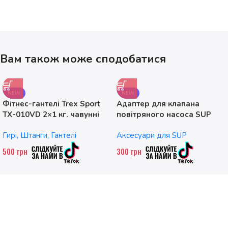
Вам також може сподобатися
NEW
NEW
Фітнес-гантелі Trex Sport
Адаптер для клапана
TX-010VD 2×1 кг. чавунні
повітряного насоса SUP
без насадок
Гирі, Штанги, Гантелі
Аксесуари для SUP
500
грн
300
грн