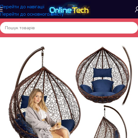
Перейти до навігації
Перейти до основного вмісту
Головна
/
Садові та вуличні товари
/
Садові гойдалки