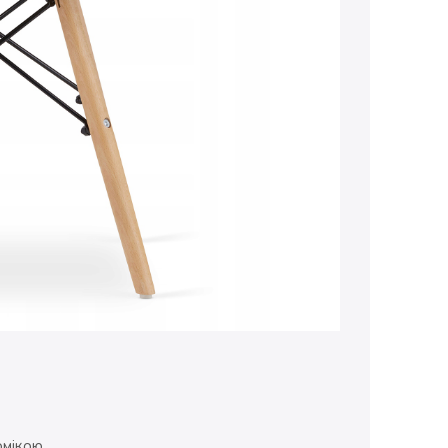
омікою