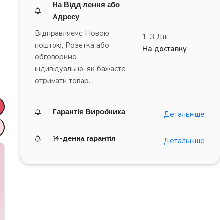
На Відділення або
Адресу
Відправляємо Новою
1-3 Дні
поштою, Розетка або
На доставку
обговоримо
індивідуально, як бажаєте
отримати товар.
Гарантія Виробника
Детальніше
14-денна гарантія
Детальніше
ДРАЙВ на повну!