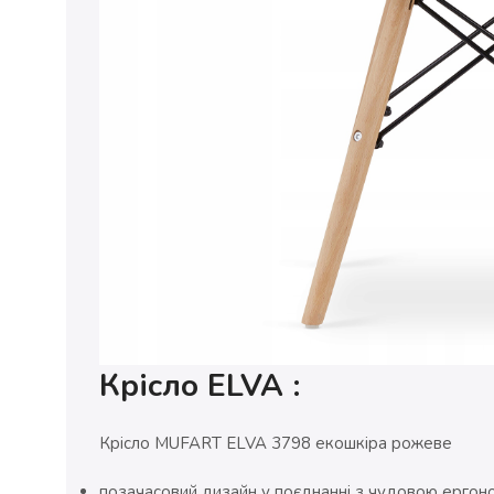
Крісло ELVA
:
Крісло MUFART ELVA 3798 екошкіра рожеве
позачасовий дизайн у поєднанні з чудовою ергон