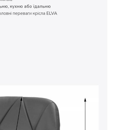
льню, кухню або їдальню
оловні переваги крісла
ELVA