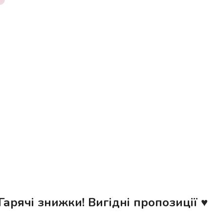
Руль
GT987FF
PRO
Гарячі знижки! Вигідні пропозиції ♥