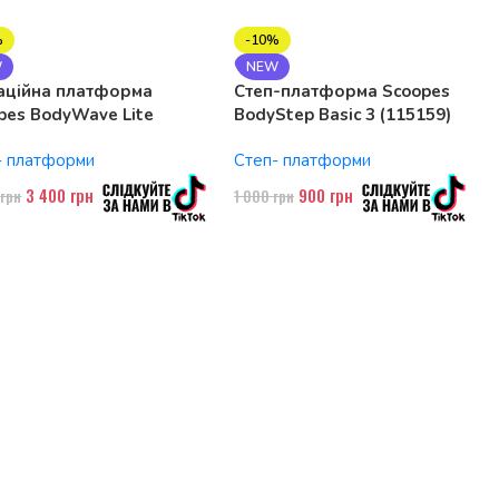
%
-10%
W
NEW
аційна платформа
Степ-платформа Scoopes
pes BodyWave Lite
BodyStep Basic 3 (115159)
74 150W, Bluetooth
регульована, до 120 кг, 3
- платформи
Степ- платформи
рівні
3 400
грн
900
грн
0
грн
1 000
грн