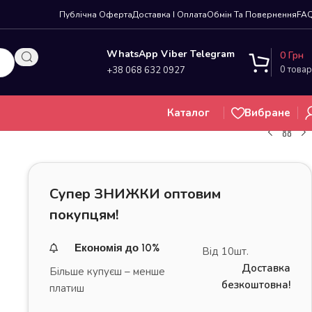
Публічна Оферта
Доставка І Оплата
Обмін Та Повернення
FA
WhatsApp Viber Telegram
0
Грн
0
товар
+38 068 632 0927
Каталог
Вибране
Супер ЗНИЖКИ оптовим
покупцям!
Економія до 10%
Від 10шт.
Доставка
Більше купуєш – менше
безкоштовна!
платиш