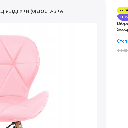
-23
ЦІЯ
ВІДГУКИ (0)
ДОСТАВКА
NE
Вібр
Scoo
1150
Степ
4 40