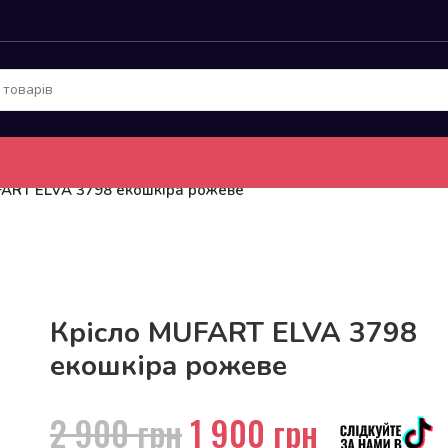
FART ELVA 3798 екошкіра рожеве
До 15кг доставка РОЗЕТКА за 129грн!
Крісло MUFART ELVA 3798
екошкіра рожеве
2 900
грн
1 900
грн