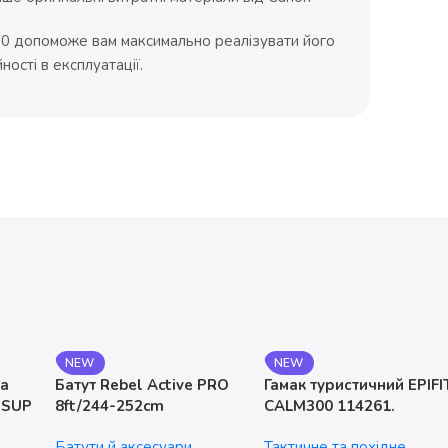
70 допоможе вам максимально реалізувати його
ості в експлуатації.
NEW
NEW
на
Батут Rebel Active PRO
Гамак туристичний EPIFI
 SUP
8ft/244-252cm
CALM300 114261.
двомісний. до 200 кг
Батути й аксесуари
Тактичне та похідне