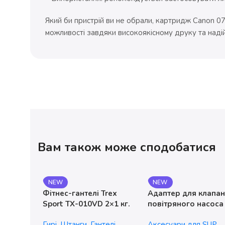
Який би пристрій ви не обрали, картридж Canon 0
можливості завдяки високоякісному друку та надійн
Вам також може сподобатися
NEW
NEW
Фітнес-гантелі Trex
Адаптер для клапа
Sport TX-010VD 2×1 кг.
повітряного насоса
чавунні
без насадок
Гирі, Штанги, Гантелі
Аксесуари для SUP