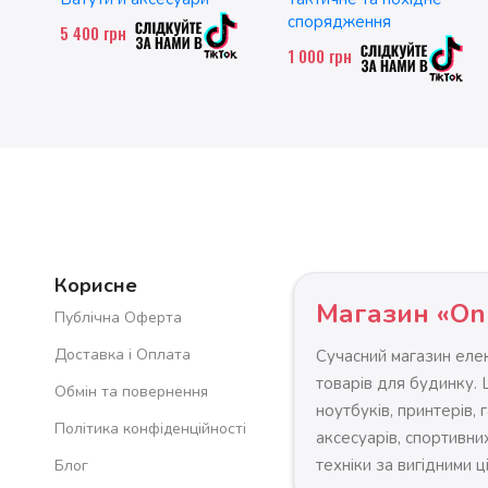
спорядження
5 400
грн
1 000
грн
Корисне
Магазин «On
Публічна Оферта
Доставка і Оплата
Сучасний магазин елек
товарів для будинку.
Обмін та повернення
ноутбуків, принтерів, 
Політика конфіденційності
аксесуарів, спортивних
техніки за вигідними ц
Блог