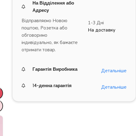
На Відділення або
Адресу
Відправляємо Новою
1-3 Дні
поштою, Розетка або
На доставку
обговоримо
індивідуально, як бажаєте
отримати товар.
Гарантія Виробника
Детальніше
14-денна гарантія
Детальніше
ДРАЙВ на повну!