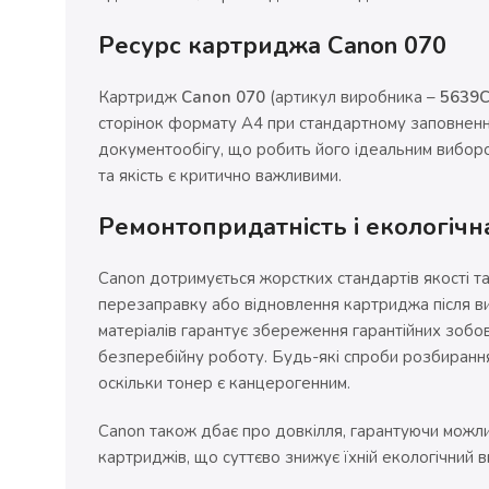
Ресурс картриджа Canon 070
Картридж
Canon 070
(артикул виробника –
5639
сторінок формату А4 при стандартному заповненні
документообігу, що робить його ідеальним виборо
та якість є критично важливими.
Ремонтопридатність і екологічна
Canon дотримується жорстких стандартів якості та
перезаправку або відновлення картриджа після в
матеріалів гарантує збереження гарантійних зобов
безперебійну роботу. Будь-які спроби розбиранн
оскільки тонер є канцерогенним.
Canon також дбає про довкілля, гарантуючи можл
картриджів, що суттєво знижує їхній екологічний в