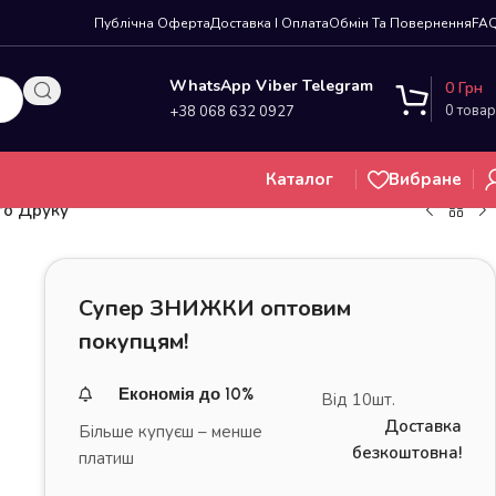
Публічна Оферта
Доставка І Оплата
Обмін Та Повернення
FA
WhatsApp Viber Telegram
0
Грн
0
товар
+38 068 632 0927
Каталог
Вибране
го Друку
Супер ЗНИЖКИ оптовим
покупцям!
Економія до 10%
Від 10шт.
Доставка
Більше купуєш – менше
безкоштовна!
платиш