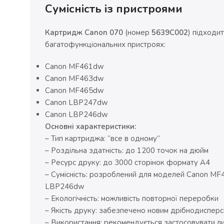
Сумісність із пристроями
Картридж Canon 070
(номер
5639C002
) підходи
багатофункціональних пристроях:
Canon MF461dw
Canon MF463dw
Canon MF465dw
Canon LBP247dw
Canon LBP246dw
Основні характеристики:
– Тип картриджа: “все в одному”
– Роздільна здатність: до 1200 точок на дюйм
– Ресурс друку: до 3000 сторінок формату А4
– Сумісність: розроблений для моделей Canon 
LBP246dw
– Екологічність: можливість повторної переробки
– Якість друку: забезпечено новим дрібнодиспер
– Використання: рекомендується застосовувати лиш