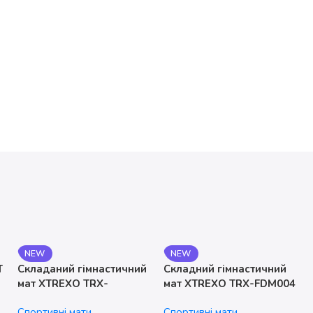
NEW
NEW
T
Складаний гімнастичний
Складний гімнастичний
мат XTREXO TRX-
мат XTREXO TRX-FDM004
FLD001-BL
Спортивні мати
Спортивні мати