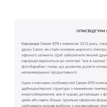
ОПИС
ВІДГУКИ (
Картридж Canon 070
є новинкою 2022 року, ство
друку Canon, які стали основою широкого спектру
офісного сегмента. Щоб забезпечити якісний друк 
картридж відноситься до категорії “все в одному”
фотобарабан і тонер, що дозволяє досягти оптима
неперевершеної продуктивності.
Одна з ключових особливостей
Canon 070
полягає
дрібнодисперсної структури з пониженою темпера
енергозбереження, але й чудову деталізацію з ф
дюйм або навіть більше. Ідеальна сферична форм
здійснювати яскраві відбитки з надзвичайною чіткі