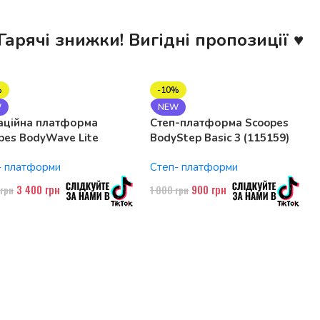
Гарячі знижки! Вигідні пропозиції ♥
%
-10%
W
NEW
аційна платформа
Степ-платформа Scoopes
pes BodyWave Lite
BodyStep Basic 3 (115159)
74 150W, Bluetooth
регульована, до 120 кг, 3
- платформи
Степ- платформи
рівні
3 400
грн
900
грн
0
грн
1 000
грн