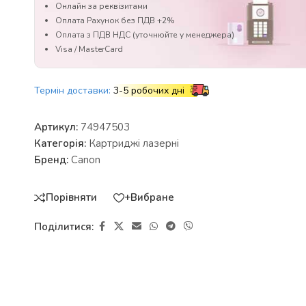
Онлайн за реквізитами
Оплата Рахунок без ПДВ +2%
Оплата з ПДВ НДС (уточнюйте у менеджера)
Visa / MasterCard
Термін доставки:
3-5 робочих дні
Артикул:
74947503
Категорія:
Картриджі лазерні
Бренд:
Canon
Порівняти
+Вибране
Поділитися: