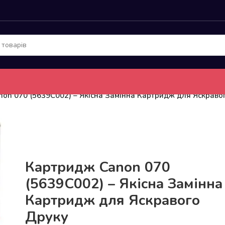
on 070 (5639C002) – Якісна Замінна Картридж для Яскраво
До 15кг доставка РОЗЕТКА за 129грн!
Картридж Canon 070
(5639C002) – Якісна Замінна
Картридж для Яскравого
Друку