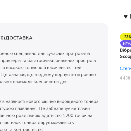
♥ 
-23
0)
ДОСТАВКА
NE
Вібр
реною спеціально для сучасних притроєнтів
Scoo
 принтерів та багатофункціональних пристроїв
1150
із високою точністю й насиченістю, цей
Степ
. Це означає, що в одному корпусі інтегровано
4 40
льної взаємодії компонентів для
 в наявності нового хімічно вирощеного тонера
турою плавлення. Це забезпечує не тільки
ізичною роздільною здатністю 1200 точок на
а частинок тонера дарує можливість
стю та контрастністю.