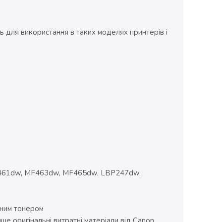
ть для використання в таких моделях принтерів і
MF461dw, MF463dw, MF465dw, LBP247dw,
сним тонером
е оригінальні витратні матеріали від Canon