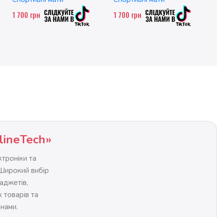
1 700
грн
1 700
грн
lineTech»
троніки та
 Широкий вибір
гаджетів,
 товарів та
інами.