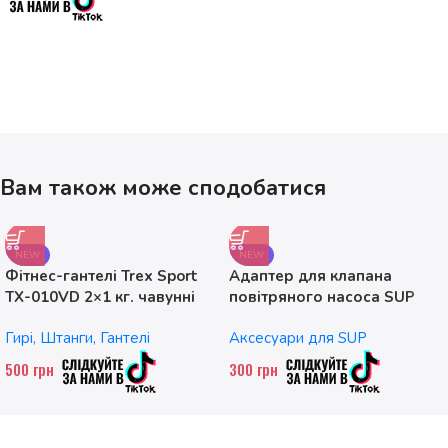
Вам також може сподобатися
NEW
NEW
Фітнес-гантелі Trex Sport
Адаптер для клапана
TX-010VD 2×1 кг. чавунні
повітряного насоса SUP
без насадок
Гирі, Штанги, Гантелі
Аксесуари для SUP
500
грн
300
грн