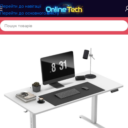
Перейти до навігації
Перейти до основного вмісту
Головна
/
Меблі та інтер'єр
/
Комп'ютерні столи