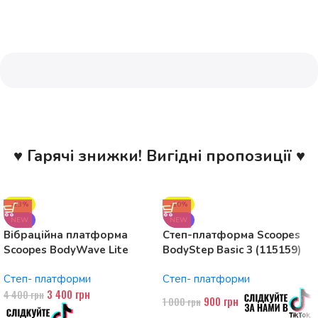
♥ Гарячі знижки! Вигідні пропозиції ♥
-23%
-10%
NEW
NEW
Вібраційна платформа
Степ-платформа Scoopes
Scoopes BodyWave Lite
BodyStep Basic 3 (115159)
115074 150W, Bluetooth
регульована, до 120 кг, 3
Степ- платформи
Степ- платформи
рівні
3 400
грн
4 400
грн
900
грн
1 000
грн