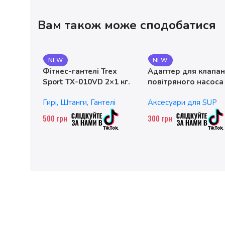
Вам також може сподобатися
NEW
NEW
Фітнес-гантелі Trex
Адаптер для клапа
Sport TX-010VD 2×1 кг.
повітряного насоса
чавунні
без насадок
Гирі, Штанги, Гантелі
Аксесуари для SUP
500
грн
300
грн