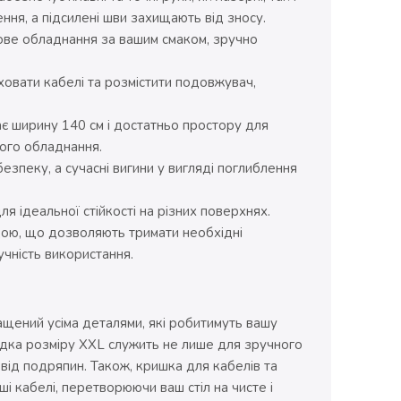
ння, а підсилені шви захищають від зносу.
рове обладнання за вашим смаком, зручно
ховати кабелі та розмістити подовжувач,
має ширину 140 см і достатньо простору для
шого обладнання.
зпеку, а сучасні вигини у вигляді поглиблення
я ідеальної стійкості на різних поверхнях.
дою, що дозволяють тримати необхідні
чність використання.
щений усіма деталями, які робитимуть вашу
дка розміру XXL служить не лише для зручного
 від подряпин. Також, кришка для кабелів та
і кабелі, перетворюючи ваш стіл на чисте і