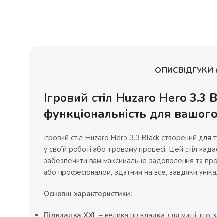
ОПИС
ВІДГУКИ (
Ігровий стіл Huzaro Hero 3.3 B
функціональність для вашого
Ігровий стіл Huzaro Hero 3.3 Black створений для
у своїй роботі або ігровому процесі. Цей стіл над
забезпечити вам максимальне задоволення та про
або професіоналом, здатним на все, завдяки уніка
Основні характеристики:
Підкладка XXL
– велика підкладка для миші, що заб