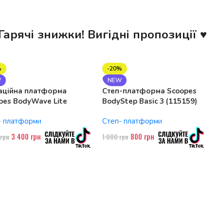
Гарячі знижки! Вигідні пропозиції ♥
%
-20%
W
NEW
аційна платформа
Степ-платформа Scoopes
pes BodyWave Lite
BodyStep Basic 3 (115159)
74 150W, Bluetooth
регульована, до 120 кг, 3
- платформи
Степ- платформи
рівні
3 400
грн
800
грн
0
грн
1 000
грн