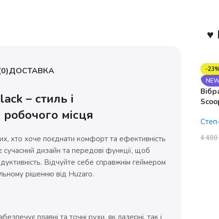
♥ 
-23
0)
ДОСТАВКА
NE
Вібр
lack – стиль і
Scoo
 робочого місця
1150
Степ
4 40
 тих, хто хоче поєднати комфорт та ефективність
ає сучасний дизайн та передові функції, щоб
дуктивність. Відчуйте себе справжнім геймером
льному рішенню від Huzaro.
езпечує плавні та точні рухи, як лазерні, так і