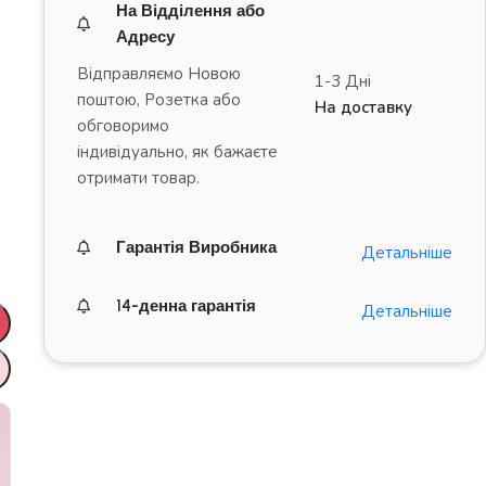
На Відділення або
Адресу
Відправляємо Новою
1-3 Дні
поштою, Розетка або
На доставку
обговоримо
індивідуально, як бажаєте
отримати товар.
Гарантія Виробника
Детальніше
14-денна гарантія
Детальніше
ДРАЙВ на повну!