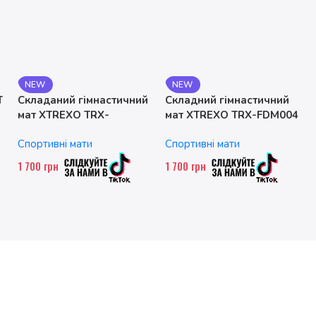
NEW
NEW
T
Складаний гімнастичний
Складний гімнастичний
мат XTREXO TRX-
мат XTREXO TRX-FDM004
FLD001-BL
Спортивні мати
Спортивні мати
1 700
грн
1 700
грн