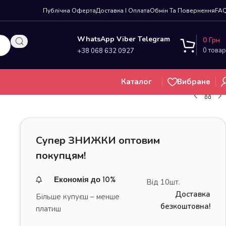
Публічна Оферта
Доставка І Оплата
Обмін Та Повернення
FA
WhatsApp Viber Telegram
0
Грн
0
товар
+38 068 632 0927
Каталог
Вибране
Супер ЗНИЖКИ оптовим
покупцям!
Економія до 10%
Від 10шт.
Доставка
Більше купуєш – менше
безкоштовна!
платиш