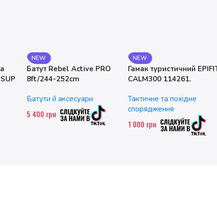
NEW
NEW
на
Батут Rebel Active PRO
Гамак туристичний EPIFI
 SUP
8ft/244-252cm
CALM300 114261.
двомісний. до 200 кг
Батути й аксесуари
Тактичне та похідне
спорядження
5 400
грн
1 000
грн