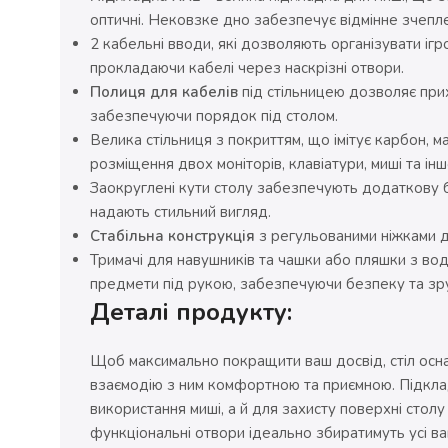
оптичні. Нековзке дно забезпечує відмінне зчепле
2 кабельні вводи, які дозволяють організувати іг
прокладаючи кабелі через наскрізні отвори.
Полиця для кабелів
під стільницею дозволяє при
забезпечуючи порядок під столом.
Велика стільниця з покриттям, що імітує карбон, 
розміщення двох моніторів, клавіатури, миші та ін
Заокруглені кути столу забезпечують додаткову бе
надають стильний вигляд.
Стабільна конструкція
з регульованими ніжками дл
Тримачі для навушників та чашки або пляшки з во
предмети під рукою, забезпечуючи безпеку та зру
Деталі продукту:
Щоб максимально покращити ваш досвід, стіл осна
взаємодію з ним комфортною та приємною. Підкла
використання миші, а й для захисту поверхні столу
функціональні отвори ідеально збиратимуть усі ваш