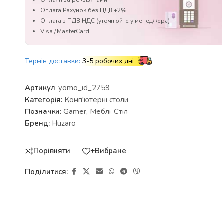
Онлайн за реквізитами
Оплата Рахунок без ПДВ +2%
Оплата з ПДВ НДС (уточнюйте у менеджера)
Visa / MasterCard
Термін доставки:
3-5 робочих дні
Артикул:
yomo_id_2759
Категорія:
Комп'ютерні столи
Позначки:
Gamer
,
Меблі
,
Стіл
Бренд:
Huzaro
Порівняти
+Вибране
Поділитися: