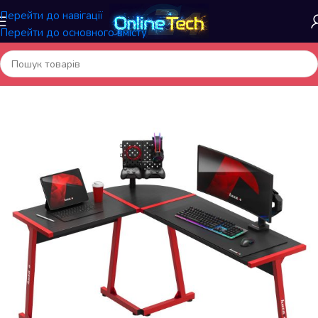
Перейти до навігації
Перейти до основного вмісту
Головна
/
Меблі та інтер'єр
/
Комп'ютерні столи