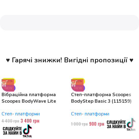
♥ Гарячі знижки! Вигідні пропозиції ♥
-23%
-10%
NEW
NEW
Вібраційна платформа
Степ-платформа Scoopes
Scoopes BodyWave Lite
BodyStep Basic 3 (115159)
115074 150W, Bluetooth
регульована, до 120 кг, 3
Степ- платформи
Степ- платформи
рівні
3 400
грн
4 400
грн
900
грн
1 000
грн