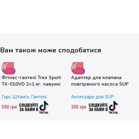
Вам також може сподобатися
NEW
NEW
Фітнес-гантелі Trex Sport
Адаптер для клапана
TX-010VD 2×1 кг. чавунні
повітряного насоса SUP
без насадок
Гирі, Штанги, Гантелі
Аксесуари для SUP
500
грн
300
грн