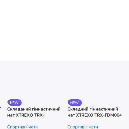
NEW
NEW
T
Складаний гімнастичний
Складний гімнастичний
мат XTREXO TRX-
мат XTREXO TRX-FDM004
FLD001-BL
Спортивні мати
Спортивні мати