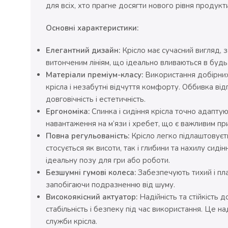
для всіх, хто прагне досягти нового рівня продукти
Основні характеристики:
Елегантний дизайн:
Крісло має сучасний вигляд, 
витонченим лініям, що ідеально вливаються в будь-
Матеріали преміум-класу:
Використання добірних
крісла і незабутні відчуття комфорту. Оббивка від
довговічність і естетичність.
Ергономіка:
Спинка і сидіння крісла точно адапту
навантаження на м’язи і хребет, що є важливим при
Повна регульованість:
Крісло легко підлаштовуєть
стосується як висоти, так і глибини та нахилу сиді
ідеальну позу для гри або роботи.
Безшумні гумові колеса:
Забезпечують тихий і пла
запобігаючи подразненню від шуму.
Високоякісний актуатор:
Надійність та стійкість
стабільність і безпеку під час використання. Це н
служби крісла.