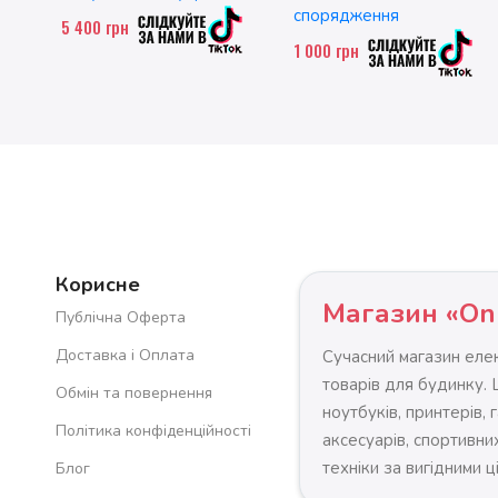
спорядження
5 400
грн
1 000
грн
Корисне
Магазин «On
Публічна Оферта
Доставка і Оплата
Сучасний магазин елек
товарів для будинку.
Обмін та повернення
ноутбуків, принтерів, 
Політика конфіденційності
аксесуарів, спортивних
техніки за вигідними ц
Блог