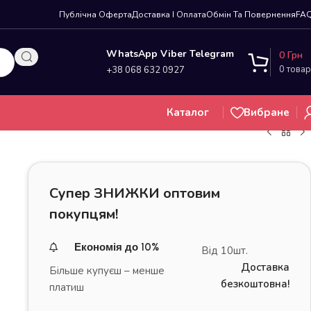
Публічна Оферта
Доставка І Оплата
Обмін Та Повернення
FA
WhatsApp Viber Telegram
0
Грн
0
товар
+38 068 632 0927
Каталог
Вибране
Супер ЗНИЖКИ оптовим
покупцям!
Економія до 10%
Від 10шт.
Доставка
Більше купуєш – менше
безкоштовна!
платиш