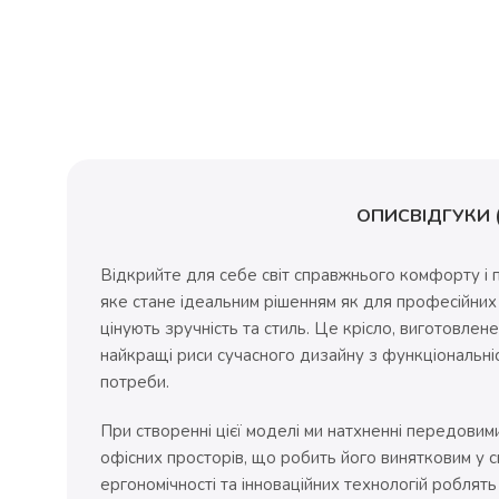
ОПИС
ВІДГУКИ (
Відкрийте для себе світ справжнього комфорту і п
яке стане ідеальним рішенням як для професійних ге
цінують зручність та стиль. Це крісло, виготовлене
найкращі риси сучасного дизайну з функціональніс
потреби.
При створенні цієї моделі ми натхненні передовими 
офісних просторів, що робить його винятковим у с
ергономічності та інноваційних технологій роблят