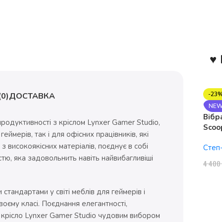
♥ 
-23
0)
ДОСТАВКА
NE
Вібр
родуктивності з кріслом Lynxer Gamer Studio,
Scoo
ймерів, так і для офісних працівників, які
1150
 з високоякісних матеріалів, поєднує в собі
Степ
тю, яка задовольнить навіть найвибагливіші
4 40
стандартами у світі меблів для геймерів і
воєму класі. Поєднання елегантності,
ь крісло Lynxer Gamer Studio чудовим вибором