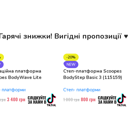
Гарячі знижки! Вигідні пропозиції ♥
%
-20%
W
NEW
аційна платформа
Степ-платформа Scoopes
pes BodyWave Lite
BodyStep Basic 3 (115159)
74 150W, Bluetooth
регульована, до 120 кг, 3
- платформи
Степ- платформи
рівні
3 400
грн
800
грн
0
грн
1 000
грн