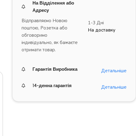
На Відділення або
Адресу
Відправляємо Новою
1-3 Дні
поштою, Розетка або
На доставку
обговоримо
індивідуально, як бажаєте
отримати товар.
Гарантія Виробника
Детальніше
14-денна гарантія
Детальніше
ДРАЙВ на повну!