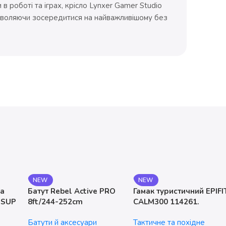
в роботі та іграх, крісло Lynxer Gamer Studio
зволяючи зосередитися на найважливішому без
NEW
NEW
на
Батут Rebel Active PRO
Гамак туристичний EPIFI
 SUP
8ft/244-252cm
CALM300 114261.
двомісний. до 200 кг
Батути й аксесуари
Тактичне та похідне