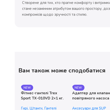
Створене для тих, хто прагне комфорту і витримки 
стане незамінним атрибутом вашого простору, до
компромісів щодо зручності та стилю.
Вам також може сподобатися
NEW
NEW
Фітнес-гантелі Trex
Адаптер для клапа
Sport TX-010VD 2×1 кг.
повітряного насоса
чавунні
без насадок
Гирі, Штанги, Гантелі
Аксесуари для SUP