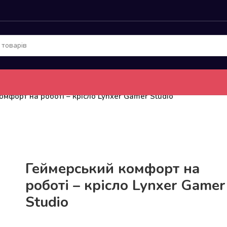
омфорт на роботі – крісло Lynxer Gamer Studio
До 15кг доставка РОЗЕТКА за 129грн!
Геймерський комфорт на
роботі – крісло Lynxer Gamer
Studio