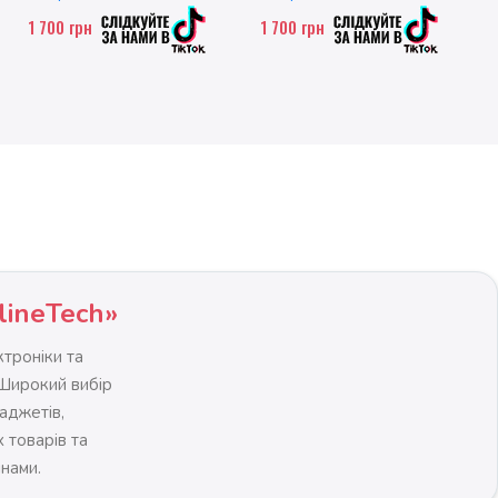
1 700
грн
1 700
грн
lineTech»
троніки та
 Широкий вибір
гаджетів,
 товарів та
інами.