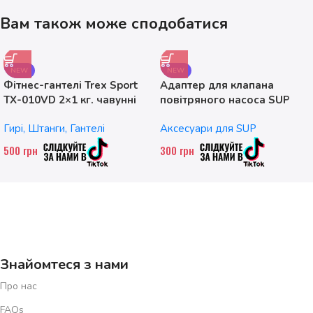
Вам також може сподобатися
NEW
NEW
Фітнес-гантелі Trex Sport
Адаптер для клапана
TX-010VD 2×1 кг. чавунні
повітряного насоса SUP
без насадок
Гирі, Штанги, Гантелі
Аксесуари для SUP
500
грн
300
грн
Знайомтеся з нами
Про нас
FAQs