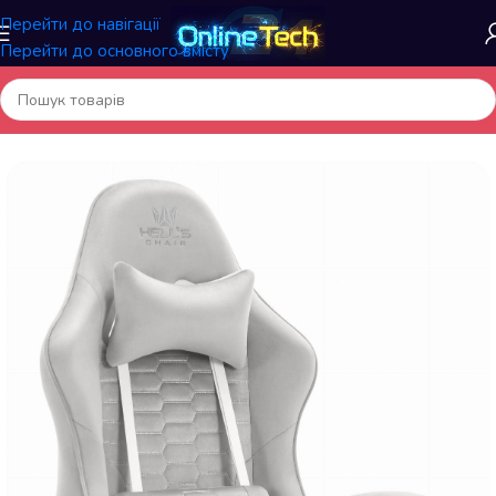
Перейти до навігації
Перейти до основного вмісту
Головна
/
Меблі та інтер'єр
/
Геймерські крісла