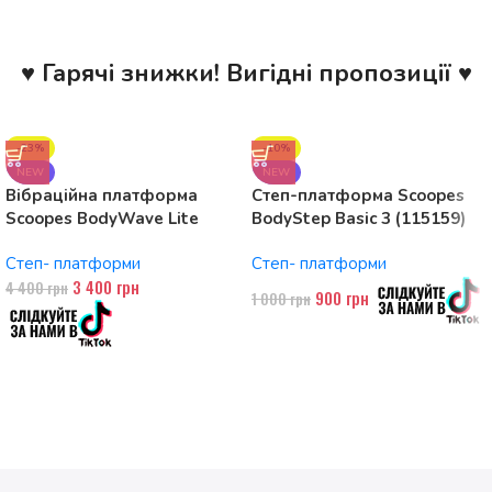
♥ Гарячі знижки! Вигідні пропозиції ♥
-23%
-10%
NEW
NEW
Вібраційна платформа
Степ-платформа Scoopes
Scoopes BodyWave Lite
BodyStep Basic 3 (115159)
115074 150W, Bluetooth
регульована, до 120 кг, 3
Степ- платформи
Степ- платформи
рівні
3 400
грн
4 400
грн
900
грн
1 000
грн