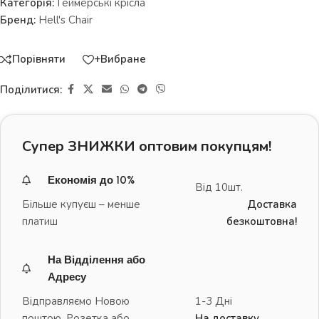
Категорія:
Геймерські крісла
Бренд:
Hell's Chair
Порівняти
+Вибране
Поділитися:
Супер ЗНИЖКИ оптовим покупцям!
Економія до 10%
Від 10шт.
Більше купуєш – менше
Доставка
платиш
безкоштовна!
На Відділення або
Адресу
Відправляємо Новою
1-3 Дні
поштою, Розетка або
На доставку